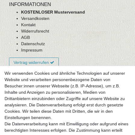
INFORMATIONEN
KOSTENLOSER Musterversand
Versandkosten
Kontakt
Widerrufsrecht
AGB
Datenschutz
Impressum
Vertrag widerrufen
Wir verwenden Cookies und ähnliche Technologien auf unserer
Website und verarbeiten personenbezogene Daten von
Newsletter-Anmeldung
Besucher:innen unserer Webseite (z.B. IP-Adresse), um z.B.
FAQ / Fragen
Inhalte und Anzeigen zu personalisieren, Medien von
Mein Warenkorb
Drittanbietern einzubinden oder Zugriffe auf unsere Website zu
Mein Merkzettel
analysieren. Die Datenverarbeitung erfolgt erst durch gesetzte
Mein Konto
Cookies. Wir teilen diese Daten mit Dritten, die wir in den
Einstellungen benennen.
UNSER LADENGESCHÄFT
Die Datenverarbeitung kann mit Einwilligung oder aufgrund eines
Gottlieb-Daimler-Str. 10
berechtigten Interesses erfolgen. Die Zustimmung kann erteilt