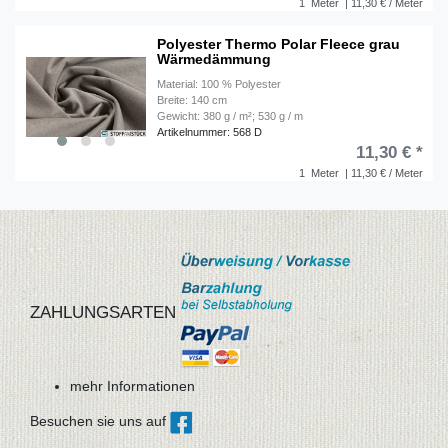
1
Meter
| 11,30 € / Meter
Polyester Thermo Polar Fleece grau
Wärmedämmung
Material: 100 % Polyester
Breite: 140 cm
Gewicht: 380 g / m²; 530 g / m
Artikelnummer: 568 D
11,30 € *
1
Meter
| 11,30 € / Meter
ZAHLUNGSARTEN
mehr Informationen
Besuchen sie uns auf