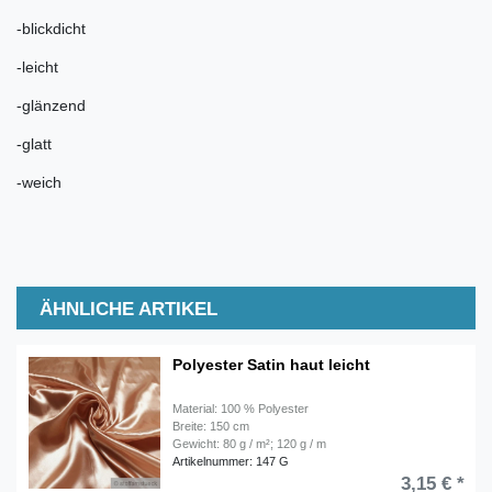
-blickdicht
-leicht
-glänzend
-glatt
-weich
ÄHNLICHE ARTIKEL
Polyester Satin haut leicht
Material: 100 % Polyester
Breite: 150 cm
Gewicht: 80 g / m²; 120 g / m
Artikelnummer: 147 G
3,15 € *