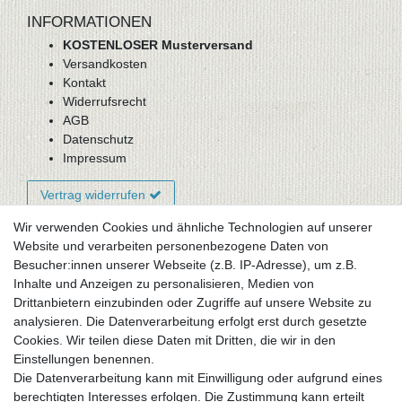
INFORMATIONEN
KOSTENLOSER Musterversand
Versandkosten
Kontakt
Widerrufsrecht
AGB
Datenschutz
Impressum
Vertrag widerrufen
Wir verwenden Cookies und ähnliche Technologien auf unserer
Website und verarbeiten personenbezogene Daten von
Newsletter-Anmeldung
Besucher:innen unserer Webseite (z.B. IP-Adresse), um z.B.
FAQ / Fragen
Inhalte und Anzeigen zu personalisieren, Medien von
Mein Warenkorb
Drittanbietern einzubinden oder Zugriffe auf unsere Website zu
Mein Merkzettel
analysieren. Die Datenverarbeitung erfolgt erst durch gesetzte
Mein Konto
Cookies. Wir teilen diese Daten mit Dritten, die wir in den
Einstellungen benennen.
UNSER LADENGESCHÄFT
Die Datenverarbeitung kann mit Einwilligung oder aufgrund eines
Gottlieb-Daimler-Str. 10
berechtigten Interesses erfolgen. Die Zustimmung kann erteilt