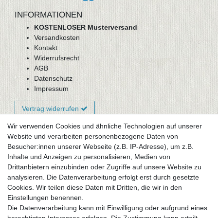
INFORMATIONEN
KOSTENLOSER Musterversand
Versandkosten
Kontakt
Widerrufsrecht
AGB
Datenschutz
Impressum
Vertrag widerrufen
Wir verwenden Cookies und ähnliche Technologien auf unserer
Website und verarbeiten personenbezogene Daten von
Newsletter-Anmeldung
Besucher:innen unserer Webseite (z.B. IP-Adresse), um z.B.
FAQ / Fragen
Inhalte und Anzeigen zu personalisieren, Medien von
Mein Warenkorb
Drittanbietern einzubinden oder Zugriffe auf unsere Website zu
Mein Merkzettel
analysieren. Die Datenverarbeitung erfolgt erst durch gesetzte
Mein Konto
Cookies. Wir teilen diese Daten mit Dritten, die wir in den
Einstellungen benennen.
UNSER LADENGESCHÄFT
Die Datenverarbeitung kann mit Einwilligung oder aufgrund eines
Gottlieb-Daimler-Str. 10