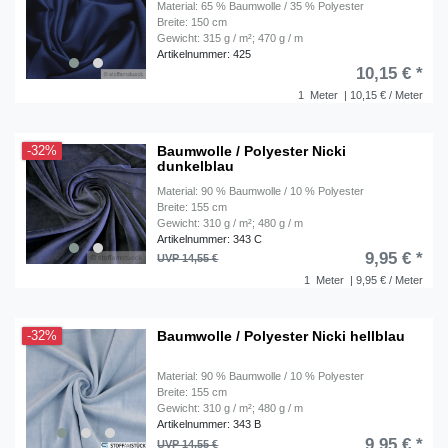
Material: 65 % Baumwolle / 35 % Polyester
Breite: 150 cm
Gewicht: 315 g / m²; 470 g / m
Artikelnummer: 425
10,15 € *
1
Meter
| 10,15 € / Meter
Baumwolle / Polyester Nicki
-32%
dunkelblau
Material: 90 % Baumwolle / 10 % Polyester
Breite: 155 cm
Gewicht: 310 g / m²; 480 g / m
Artikelnummer: 343 C
9,95 € *
UVP 14,55 €
1
Meter
| 9,95 € / Meter
Baumwolle / Polyester Nicki hellblau
-32%
Material: 90 % Baumwolle / 10 % Polyester
Breite: 155 cm
Gewicht: 310 g / m²; 480 g / m
Artikelnummer: 343 B
9,95 € *
UVP 14,55 €