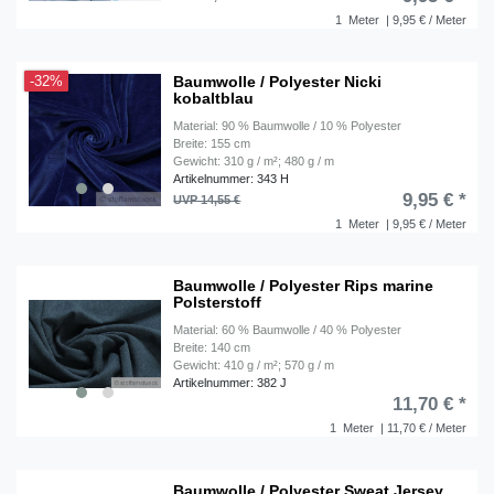
1
Meter
| 9,95 € / Meter
Baumwolle / Polyester Nicki
-32%
kobaltblau
Material: 90 % Baumwolle / 10 % Polyester
Breite: 155 cm
Gewicht: 310 g / m²; 480 g / m
Artikelnummer: 343 H
9,95 € *
UVP 14,55 €
1
Meter
| 9,95 € / Meter
Baumwolle / Polyester Rips marine
Polsterstoff
Material: 60 % Baumwolle / 40 % Polyester
Breite: 140 cm
Gewicht: 410 g / m²; 570 g / m
Artikelnummer: 382 J
11,70 € *
1
Meter
| 11,70 € / Meter
Baumwolle / Polyester Sweat Jersey