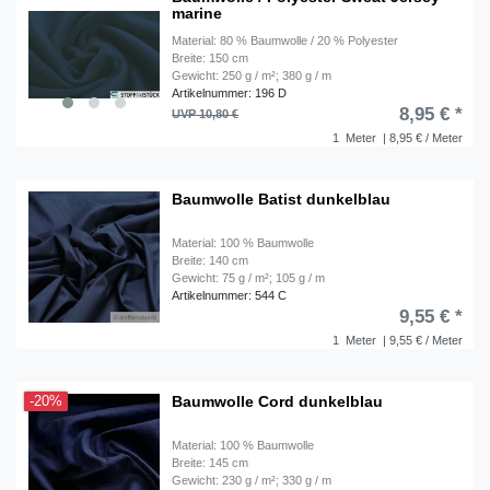
marine
Material: 80 % Baumwolle / 20 % Polyester
Breite: 150 cm
Gewicht: 250 g / m²; 380 g / m
Artikelnummer: 196 D
8,95 € *
UVP 10,80 €
1
Meter
| 8,95 € / Meter
Baumwolle Batist dunkelblau
Material: 100 % Baumwolle
Breite: 140 cm
Gewicht: 75 g / m²; 105 g / m
Artikelnummer: 544 C
9,55 € *
1
Meter
| 9,55 € / Meter
Baumwolle Cord dunkelblau
-20%
Material: 100 % Baumwolle
Breite: 145 cm
Gewicht: 230 g / m²; 330 g / m