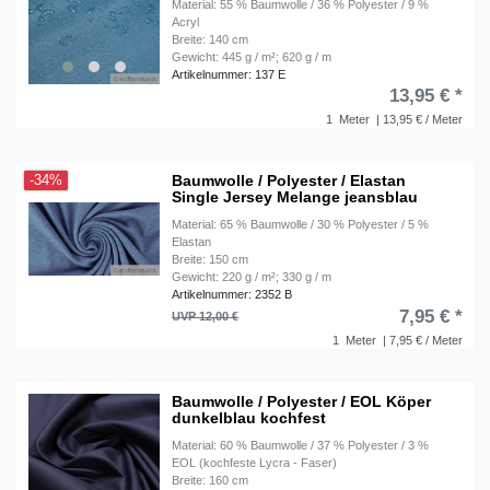
Material: 55 % Baumwolle / 36 % Polyester / 9 %
Acryl
Breite: 140 cm
Gewicht: 445 g / m²; 620 g / m
Artikelnummer: 137 E
13,95 € *
1
Meter
| 13,95 € / Meter
Baumwolle / Polyester / Elastan
-34%
Single Jersey Melange jeansblau
Material: 65 % Baumwolle / 30 % Polyester / 5 %
Elastan
Breite: 150 cm
Gewicht: 220 g / m²; 330 g / m
Artikelnummer: 2352 B
7,95 € *
UVP 12,00 €
1
Meter
| 7,95 € / Meter
Baumwolle / Polyester / EOL Köper
dunkelblau kochfest
Material: 60 % Baumwolle / 37 % Polyester / 3 %
EOL (kochfeste Lycra - Faser)
Breite: 160 cm