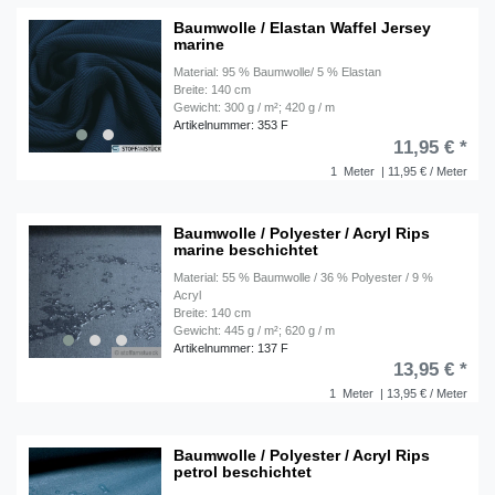
Baumwolle / Elastan Waffel Jersey
marine
Material: 95 % Baumwolle/ 5 % Elastan
Breite: 140 cm
Gewicht: 300 g / m²; 420 g / m
Artikelnummer: 353 F
11,95 € *
1
Meter
| 11,95 € / Meter
Baumwolle / Polyester / Acryl Rips
marine beschichtet
Material: 55 % Baumwolle / 36 % Polyester / 9 %
Acryl
Breite: 140 cm
Gewicht: 445 g / m²; 620 g / m
Artikelnummer: 137 F
13,95 € *
1
Meter
| 13,95 € / Meter
Baumwolle / Polyester / Acryl Rips
petrol beschichtet