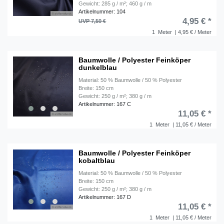
Gewicht: 285 g / m²; 460 g / m
Artikelnummer: 104
4,95 € *
UVP 7,50 €
1
Meter
| 4,95 € / Meter
Baumwolle / Polyester Feinköper
dunkelblau
Material: 50 % Baumwolle / 50 % Polyester
Breite: 150 cm
Gewicht: 250 g / m²; 380 g / m
Artikelnummer: 167 C
11,05 € *
1
Meter
| 11,05 € / Meter
Baumwolle / Polyester Feinköper
kobaltblau
Material: 50 % Baumwolle / 50 % Polyester
Breite: 150 cm
Gewicht: 250 g / m²; 380 g / m
Artikelnummer: 167 D
11,05 € *
1
Meter
| 11,05 € / Meter