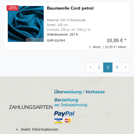
Baumwolle Cord petrol
-20%
Material: 100 % Baumwolle
Breite: 145 cm
Gewicht: 230 g / m²; 330 g / m
Artikelnummer: 267 K
10,95 € *
UVP 13,75 €
1
Meter
| 10,95 € / Meter
1
2
3
ZAHLUNGSARTEN
mehr Informationen