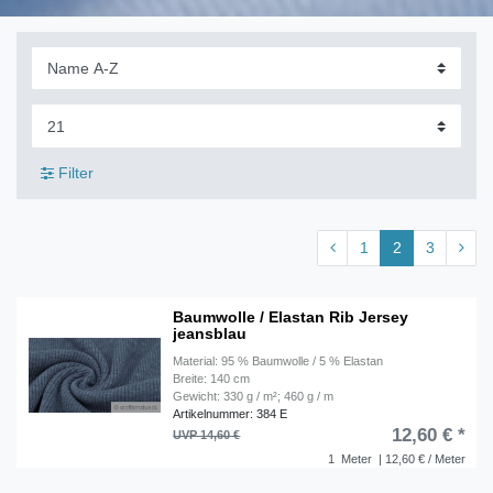
Filter
1
2
3
Baumwolle / Elastan Rib Jersey
jeansblau
Material: 95 % Baumwolle / 5 % Elastan
Breite: 140 cm
Gewicht: 330 g / m²; 460 g / m
Artikelnummer: 384 E
12,60 € *
UVP 14,60 €
1
Meter
| 12,60 € / Meter