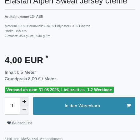
Elastan Alpen Sweat Jersey creme
Artikelnummer
134 A 05
Material: 67 % Baumwolle / 30 % Polyester / 3 % Elastan
Breite: 155 cm
Gewicht: 350 g / m²; 540 g / m
*
4,00 EUR
Inhalt
0,5
Meter
Grundpreis
8,00 € / Meter
Versand ab dem 31.08.2026, Lieferzeit ca. 1-2 Werktage
In den Warenkorb
Wunschliste
* inkl. ges. MwSt. zzgl.
Versandkosten