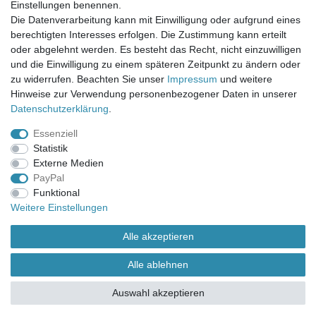
Einstellungen benennen.
UNSER LADENGESCHÄFT
Die Datenverarbeitung kann mit Einwilligung oder aufgrund eines
Gottlieb-Daimler-Str. 10
berechtigten Interesses erfolgen. Die Zustimmung kann erteilt
33334 Gütersloh
oder abgelehnt werden. Es besteht das Recht, nicht einzuwilligen
und die Einwilligung zu einem späteren Zeitpunkt zu ändern oder
ÖFFNUNGSZEITEN
zu widerrufen. Beachten Sie unser
Impressum
und weitere
Hinweise zur Verwendung personenbezogener Daten in unserer
Montag - Dienstag: 8.00 - 18.00 Uhr, Mittwoch Ruhetag,
Daten­schutz­erklärung
.
Donnerstag: 8.00 - 18.00 Uhr, Freitag 8.00 - 14.00 Uhr
Essenziell
KUNDENSERVICE
Statistik
Telefon: (05241) 403 22 38
Externe Medien
E-Mail: info@stoffamstueck.de
PayPal
Funktional
Weitere Einstellungen
Alle Preise inklusive gesetzlicher Mehrwertsteuer und
zuzüglich
Versandkosten
. * Pflichtfeld
Alle akzeptieren
Alle ablehnen
Auswahl akzeptieren