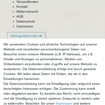
Versandkosten
Kontakt
Widerrufsrecht
AGB
Datenschutz
Impressum
Vertrag widerrufen
Wir verwenden Cookies und ähnliche Technologien auf unserer
Website und verarbeiten personenbezogene Daten von
Newsletter-Anmeldung
Besucher:innen unserer Webseite (z.B. IP-Adresse), um z.B.
FAQ / Fragen
Inhalte und Anzeigen zu personalisieren, Medien von
Mein Warenkorb
Drittanbietern einzubinden oder Zugriffe auf unsere Website zu
Mein Merkzettel
analysieren. Die Datenverarbeitung erfolgt erst durch gesetzte
Mein Konto
Cookies. Wir teilen diese Daten mit Dritten, die wir in den
Einstellungen benennen.
UNSER LADENGESCHÄFT
Die Datenverarbeitung kann mit Einwilligung oder aufgrund eines
Gottlieb-Daimler-Str. 10
berechtigten Interesses erfolgen. Die Zustimmung kann erteilt
33334 Gütersloh
oder abgelehnt werden. Es besteht das Recht, nicht einzuwilligen
und die Einwilligung zu einem späteren Zeitpunkt zu ändern oder
ÖFFNUNGSZEITEN
zu widerrufen. Beachten Sie unser
Impressum
und weitere