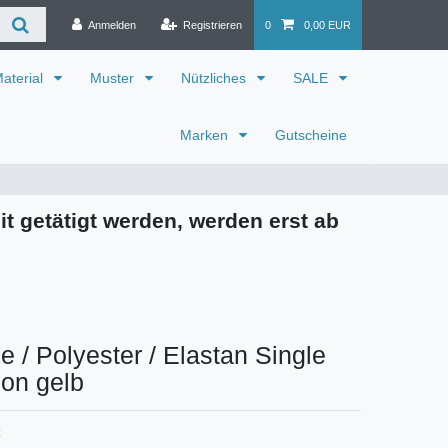
Anmelden
Registrieren
0
0,00 EUR
aterial
Muster
Nützliches
SALE
Marken
Gutscheine
it getätigt werden, werden erst ab
 / Polyester / Elastan Single
on gelb
C