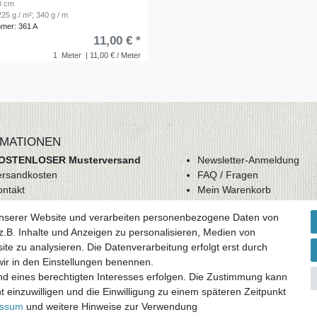
50 cm
25 g / m²; 340 g / m
mmer: 361 A
11,00 € *
1
Meter
| 11,00 € / Meter
MATIONEN
OSTENLOSER Musterversand
Newsletter-Anmeldung
ersandkosten
FAQ / Fragen
ontakt
Mein Warenkorb
derrufsrecht
Mein Merkzettel
unserer Website und verarbeiten personenbezogene Daten von
GB
Mein Konto
.B. Inhalte und Anzeigen zu personalisieren, Medien von
atenschutz
ite zu analysieren. Die Datenverarbeitung erfolgt erst durch
mpressum
 wir in den Einstellungen benennen.
nd eines berechtigten Interesses erfolgen. Die Zustimmung kann
ag widerrufen
t einzuwilligen und die Einwilligung zu einem späteren Zeitpunkt
essum
und weitere Hinweise zur Verwendung