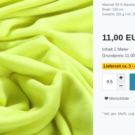
Material: 65 % Baumwo
Breite: 150 cm
Gewicht: 225 g / m²; 3
11,00 
Inhalt
1
Meter
Grundpreis
11,00
Lieferzeit ca. 3 
Wunschliste
* inkl. ges. MwSt. zzgl.