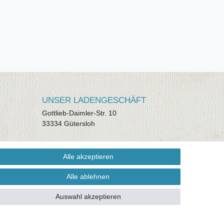
UNSER LADENGESCHÄFT
Gottlieb-Daimler-Str. 10
33334 Gütersloh
ÖFFNUNGSZEITEN
Alle akzeptieren
Montag - Dienstag: 8.00 - 18.00 Uhr,
Mittwoch Ruhetag, Donnerstag: 8.00 -
Alle ablehnen
18.00 Uhr, Freitag 8.00 - 14.00 Uhr
Auswahl akzeptieren
KUNDENSERVICE
Telefon: (05241) 403 22 38