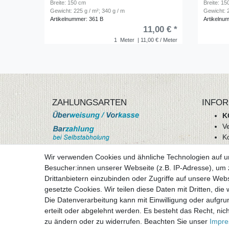
Breite: 150 cm
Breite: 1
Gewicht: 225 g / m²; 340 g / m
Gewicht: 2
Artikelnummer: 361 B
Artikelnu
11,00 € *
1
Meter
| 11,00 € / Meter
ZAHLUNGSARTEN
INFOR
K
V
K
Wi
Wir verwenden Cookies und ähnliche Technologien auf 
A
Besucher:innen unserer Webseite (z.B. IP-Adresse), um z
D
Drittanbietern einzubinden oder Zugriffe auf unsere Webs
mehr Informationen
I
gesetzte Cookies. Wir teilen diese Daten mit Dritten, die
Besuchen sie uns auf
Die Datenverarbeitung kann mit Einwilligung oder aufgru
Vertr
erteilt oder abgelehnt werden. Es besteht das Recht, nich
zu ändern oder zu widerrufen. Beachten Sie unser
Impr