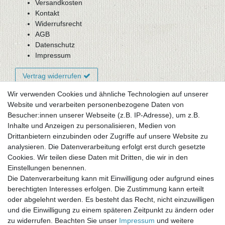
Versandkosten
Kontakt
Widerrufsrecht
AGB
Datenschutz
Impressum
Vertrag widerrufen
Wir verwenden Cookies und ähnliche Technologien auf unserer
Website und verarbeiten personenbezogene Daten von
Newsletter-Anmeldung
Besucher:innen unserer Webseite (z.B. IP-Adresse), um z.B.
FAQ / Fragen
Inhalte und Anzeigen zu personalisieren, Medien von
Mein Warenkorb
Drittanbietern einzubinden oder Zugriffe auf unsere Website zu
Mein Merkzettel
analysieren. Die Datenverarbeitung erfolgt erst durch gesetzte
Mein Konto
Cookies. Wir teilen diese Daten mit Dritten, die wir in den
Einstellungen benennen.
UNSER LADENGESCHÄFT
Die Datenverarbeitung kann mit Einwilligung oder aufgrund eines
Gottlieb-Daimler-Str. 10
berechtigten Interesses erfolgen. Die Zustimmung kann erteilt
33334 Gütersloh
oder abgelehnt werden. Es besteht das Recht, nicht einzuwilligen
und die Einwilligung zu einem späteren Zeitpunkt zu ändern oder
ÖFFNUNGSZEITEN
zu widerrufen. Beachten Sie unser
Impressum
und weitere