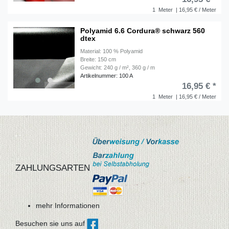
1
Meter
| 16,95 € / Meter
Polyamid 6.6 Cordura® schwarz 560
dtex
Material: 100 % Polyamid
Breite: 150 cm
Gewicht: 240 g / m², 360 g / m
Artikelnummer: 100 A
16,95 € *
1
Meter
| 16,95 € / Meter
ZAHLUNGSARTEN
mehr Informationen
Besuchen sie uns auf