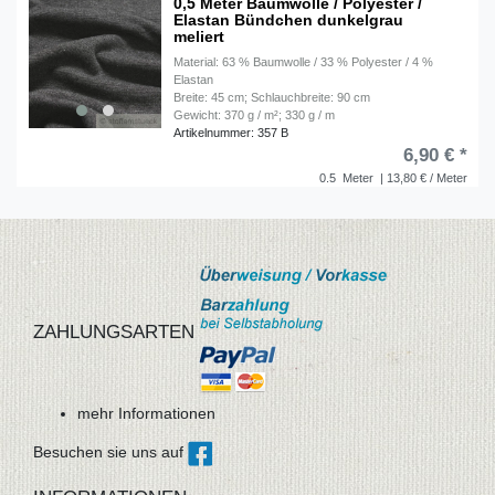
0,5 Meter Baumwolle / Polyester /
Elastan Bündchen dunkelgrau
meliert
Material: 63 % Baumwolle / 33 % Polyester / 4 %
Elastan
Breite: 45 cm; Schlauchbreite: 90 cm
Gewicht: 370 g / m²; 330 g / m
Artikelnummer: 357 B
6,90 € *
0.5
Meter
| 13,80 € / Meter
ZAHLUNGSARTEN
mehr Informationen
Besuchen sie uns auf