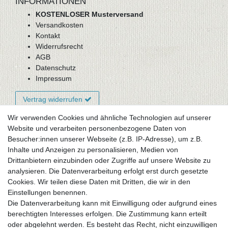
INFORMATIONEN
KOSTENLOSER Musterversand
Versandkosten
Kontakt
Widerrufsrecht
AGB
Datenschutz
Impressum
Vertrag widerrufen
Wir verwenden Cookies und ähnliche Technologien auf unserer
Website und verarbeiten personenbezogene Daten von
Newsletter-Anmeldung
Besucher:innen unserer Webseite (z.B. IP-Adresse), um z.B.
FAQ / Fragen
Inhalte und Anzeigen zu personalisieren, Medien von
Mein Warenkorb
Drittanbietern einzubinden oder Zugriffe auf unsere Website zu
Mein Merkzettel
analysieren. Die Datenverarbeitung erfolgt erst durch gesetzte
Mein Konto
Cookies. Wir teilen diese Daten mit Dritten, die wir in den
Einstellungen benennen.
UNSER LADENGESCHÄFT
Die Datenverarbeitung kann mit Einwilligung oder aufgrund eines
Gottlieb-Daimler-Str. 10
berechtigten Interesses erfolgen. Die Zustimmung kann erteilt
33334 Gütersloh
oder abgelehnt werden. Es besteht das Recht, nicht einzuwilligen