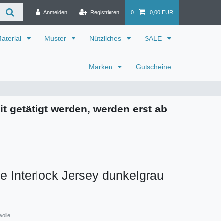
Anmelden
Registrieren
0
0,00 EUR
aterial
Muster
Nützliches
SALE
Marken
Gutscheine
it getätigt werden, werden erst ab
 Interlock Jersey dunkelgrau
G
wolle