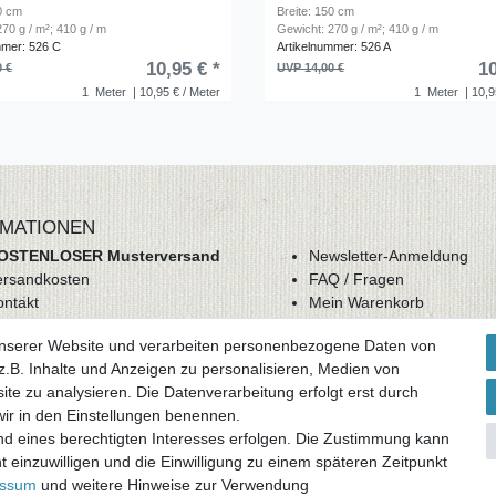
50 cm
Breite: 150 cm
70 g / m²; 410 g / m
Gewicht: 270 g / m²; 410 g / m
mmer: 526 C
Artikelnummer: 526 A
10,95 € *
10
0 €
UVP 14,00 €
1
Meter
| 10,95 € / Meter
1
Meter
| 10,9
MATIONEN
OSTENLOSER Musterversand
Newsletter-Anmeldung
ersandkosten
FAQ / Fragen
ontakt
Mein Warenkorb
derrufsrecht
Mein Merkzettel
unserer Website und verarbeiten personenbezogene Daten von
GB
Mein Konto
.B. Inhalte und Anzeigen zu personalisieren, Medien von
atenschutz
ite zu analysieren. Die Datenverarbeitung erfolgt erst durch
mpressum
 wir in den Einstellungen benennen.
nd eines berechtigten Interesses erfolgen. Die Zustimmung kann
ag widerrufen
t einzuwilligen und die Einwilligung zu einem späteren Zeitpunkt
essum
und weitere Hinweise zur Verwendung