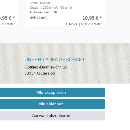
Breite: 150 cm
Gewicht: 270 g / m²; 410 g / m
Artikelnummer: 526 E
,95 € *
10,95 € *
UVP 14,00 €
5 € / Meter
1
Meter
| 10,95 € / Meter
UNSER LADENGESCHÄFT
Gottlieb-Daimler-Str. 10
33334 Gütersloh
ÖFFNUNGSZEITEN
Alle akzeptieren
Montag - Dienstag: 8.00 - 18.00 Uhr,
Mittwoch Ruhetag, Donnerstag: 8.00 -
Alle ablehnen
18.00 Uhr, Freitag 8.00 - 14.00 Uhr
Auswahl akzeptieren
KUNDENSERVICE
Telefon: (05241) 403 22 38