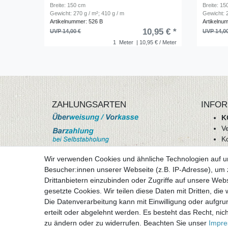
Breite: 150 cm
Breite: 1
Gewicht: 270 g / m²; 410 g / m
Gewicht: 2
Artikelnummer: 526 B
Artikelnu
10,95 € *
UVP 14,00 €
UVP 14,0
1
Meter
| 10,95 € / Meter
ZAHLUNGSARTEN
INFOR
K
V
K
Wi
Wir verwenden Cookies und ähnliche Technologien auf 
A
Besucher:innen unserer Webseite (z.B. IP-Adresse), um z
D
Drittanbietern einzubinden oder Zugriffe auf unsere Webs
mehr Informationen
I
gesetzte Cookies. Wir teilen diese Daten mit Dritten, die
Besuchen sie uns auf
Die Datenverarbeitung kann mit Einwilligung oder aufgru
Vertr
erteilt oder abgelehnt werden. Es besteht das Recht, nich
zu ändern oder zu widerrufen. Beachten Sie unser
Impr