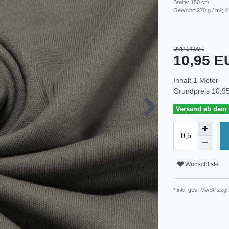
Breite: 150 cm
Gewicht: 270 g / m²; 4
UVP 14,00 €
10,95 
Inhalt
1
Meter
Grundpreis
10,95
Versand ab dem 3
Wunschliste
* inkl. ges. MwSt. zzgl.