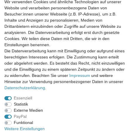
Wir verwenden Cookies und ähnliche Technologien auf unserer
Website und verarbeiten personenbezogene Daten von
Newsletter-Anmeldung
Besucher:innen unserer Webseite (z.B. IP-Adresse), um z.B.
FAQ / Fragen
Inhalte und Anzeigen zu personalisieren, Medien von
Mein Warenkorb
Drittanbietern einzubinden oder Zugriffe auf unsere Website zu
Mein Merkzettel
analysieren. Die Datenverarbeitung erfolgt erst durch gesetzte
Mein Konto
Cookies. Wir teilen diese Daten mit Dritten, die wir in den
Einstellungen benennen.
UNSER LADENGESCHÄFT
Die Datenverarbeitung kann mit Einwilligung oder aufgrund eines
Gottlieb-Daimler-Str. 10
berechtigten Interesses erfolgen. Die Zustimmung kann erteilt
33334 Gütersloh
oder abgelehnt werden. Es besteht das Recht, nicht einzuwilligen
und die Einwilligung zu einem späteren Zeitpunkt zu ändern oder
ÖFFNUNGSZEITEN
zu widerrufen. Beachten Sie unser
Impressum
und weitere
Hinweise zur Verwendung personenbezogener Daten in unserer
Montag - Dienstag: 8.00 - 18.00 Uhr, Mittwoch Ruhetag,
Daten­schutz­erklärung
.
Donnerstag: 8.00 - 18.00 Uhr, Freitag 8.00 - 14.00 Uhr
Essenziell
KUNDENSERVICE
Statistik
Telefon: (05241) 403 22 38
Externe Medien
E-Mail: info@stoffamstueck.de
PayPal
Funktional
Weitere Einstellungen
Alle Preise inklusive gesetzlicher Mehrwertsteuer und