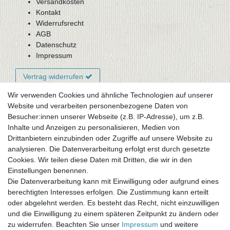
Versandkosten
Kontakt
Widerrufsrecht
AGB
Datenschutz
Impressum
Vertrag widerrufen
Wir verwenden Cookies und ähnliche Technologien auf unserer
Website und verarbeiten personenbezogene Daten von
Newsletter-Anmeldung
Besucher:innen unserer Webseite (z.B. IP-Adresse), um z.B.
FAQ / Fragen
Inhalte und Anzeigen zu personalisieren, Medien von
Mein Warenkorb
Drittanbietern einzubinden oder Zugriffe auf unsere Website zu
Mein Merkzettel
analysieren. Die Datenverarbeitung erfolgt erst durch gesetzte
Mein Konto
Cookies. Wir teilen diese Daten mit Dritten, die wir in den
Einstellungen benennen.
UNSER LADENGESCHÄFT
Die Datenverarbeitung kann mit Einwilligung oder aufgrund eines
Gottlieb-Daimler-Str. 10
berechtigten Interesses erfolgen. Die Zustimmung kann erteilt
33334 Gütersloh
oder abgelehnt werden. Es besteht das Recht, nicht einzuwilligen
und die Einwilligung zu einem späteren Zeitpunkt zu ändern oder
ÖFFNUNGSZEITEN
zu widerrufen. Beachten Sie unser
Impressum
und weitere