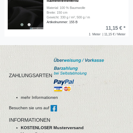
flammhemmend
Material: 100 % Baumwolle
Breite: 150 cm
Gewicht: 330 g / m²; 500 g / m
Artikelnummer: 155 B
11,15 € *
1
Meter
| 11,15 € / Meter
ZAHLUNGSARTEN
mehr Informationen
Besuchen sie uns auf
INFORMATIONEN
KOSTENLOSER Musterversand