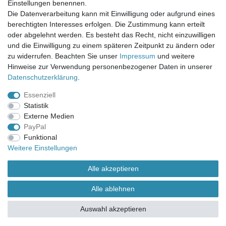
Einstellungen benennen.
UNSER LADENGESCHÄFT
Die Datenverarbeitung kann mit Einwilligung oder aufgrund eines
Gottlieb-Daimler-Str. 10
berechtigten Interesses erfolgen. Die Zustimmung kann erteilt
33334 Gütersloh
oder abgelehnt werden. Es besteht das Recht, nicht einzuwilligen
und die Einwilligung zu einem späteren Zeitpunkt zu ändern oder
ÖFFNUNGSZEITEN
zu widerrufen. Beachten Sie unser
Impressum
und weitere
Hinweise zur Verwendung personenbezogener Daten in unserer
Montag - Dienstag: 8.00 - 18.00 Uhr, Mittwoch Ruhetag,
Daten­schutz­erklärung
.
Donnerstag: 8.00 - 18.00 Uhr, Freitag 8.00 - 14.00 Uhr
Essenziell
KUNDENSERVICE
Statistik
Telefon: (05241) 403 22 38
Externe Medien
E-Mail: info@stoffamstueck.de
PayPal
Funktional
Weitere Einstellungen
Alle Preise inklusive gesetzlicher Mehrwertsteuer und
zuzüglich
Versandkosten
. * Pflichtfeld
Alle akzeptieren
Alle ablehnen
Auswahl akzeptieren