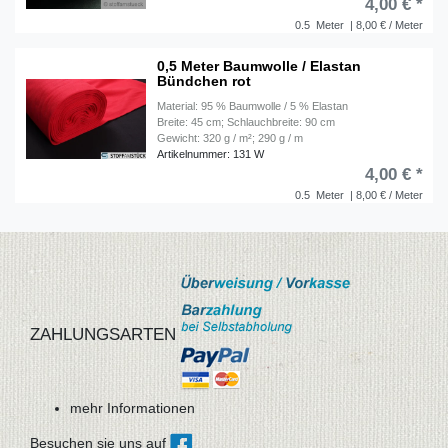
4,00 € *
0.5
Meter
| 8,00 € / Meter
0,5 Meter Baumwolle / Elastan
Bündchen rot
Material: 95 % Baumwolle / 5 % Elastan
Breite: 45 cm; Schlauchbreite: 90 cm
Gewicht: 320 g / m²; 290 g / m
Artikelnummer: 131 W
4,00 € *
0.5
Meter
| 8,00 € / Meter
ZAHLUNGSARTEN
mehr Informationen
Besuchen sie uns auf