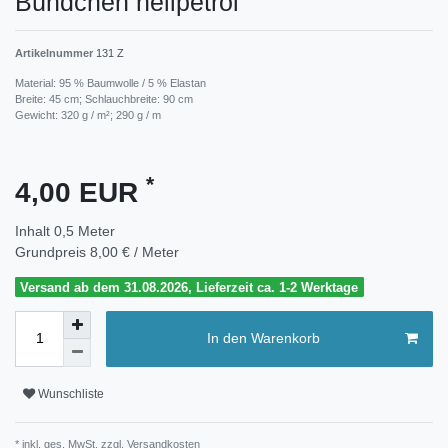
Bündchen hellpetrol
Artikelnummer
131 Z
Material: 95 % Baumwolle / 5 % Elastan
Breite: 45 cm; Schlauchbreite: 90 cm
Gewicht: 320 g / m²; 290 g / m
*
4,00 EUR
Inhalt
0,5
Meter
Grundpreis
8,00 € / Meter
Versand ab dem 31.08.2026, Lieferzeit ca. 1-2 Werktage
In den Warenkorb
Wunschliste
* inkl. ges. MwSt. zzgl.
Versandkosten