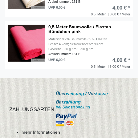
Artikelnummer: 131 B
4,00 € *
UVP 6,00 €
0.5
Meter
| 8,00 € / Meter
0,5 Meter Baumwolle / Elastan
Bündchen pink
Material: 95 % Baumwolle / 5 % Elastan
Breite: 45 cm; Schlauchbreite: 90 cm
Gewicht: 320 g / m²; 290 g / m
Artikelnummer: 131 E
4,00 € *
UVP 6,00 €
0.5
Meter
| 8,00 € / Meter
ZAHLUNGSARTEN
mehr Informationen