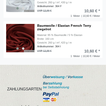
Gewicht: 260 g / m²; 430 g / m
Artikelnummer: 364 F
10,60 € *
UVP 12,00 €
1
Meter
| 10,60 € / Meter
Baumwolle / Elastan French Terry
ziegelrot
Material: 95 % Baumwolle / 5 % Elastan
Breite: 160 cm
Gewicht: 260 g / m²; 420 g / m
Artikelnummer: 364 I
10,60 € *
UVP 12,00 €
1
Meter
| 10,60 € / Meter
ZAHLUNGSARTEN