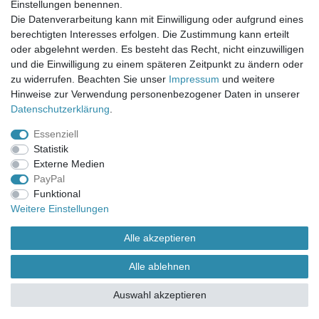
Einstellungen benennen.
UNSER LADENGESCHÄFT
Die Datenverarbeitung kann mit Einwilligung oder aufgrund eines
Gottlieb-Daimler-Str. 10
berechtigten Interesses erfolgen. Die Zustimmung kann erteilt
33334 Gütersloh
oder abgelehnt werden. Es besteht das Recht, nicht einzuwilligen
und die Einwilligung zu einem späteren Zeitpunkt zu ändern oder
ÖFFNUNGSZEITEN
zu widerrufen. Beachten Sie unser
Impressum
und weitere
Hinweise zur Verwendung personenbezogener Daten in unserer
Montag - Dienstag: 8.00 - 18.00 Uhr, Mittwoch Ruhetag,
Daten­schutz­erklärung
.
Donnerstag: 8.00 - 18.00 Uhr, Freitag 8.00 - 14.00 Uhr
Essenziell
KUNDENSERVICE
Statistik
Telefon: (05241) 403 22 38
Externe Medien
E-Mail: info@stoffamstueck.de
PayPal
Funktional
Weitere Einstellungen
Alle Preise inklusive gesetzlicher Mehrwertsteuer und
zuzüglich
Versandkosten
. * Pflichtfeld
Alle akzeptieren
Alle ablehnen
Auswahl akzeptieren