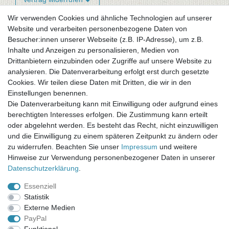
Wir verwenden Cookies und ähnliche Technologien auf unserer
Website und verarbeiten personenbezogene Daten von
Newsletter-Anmeldung
Besucher:innen unserer Webseite (z.B. IP-Adresse), um z.B.
FAQ / Fragen
Inhalte und Anzeigen zu personalisieren, Medien von
Mein Warenkorb
Drittanbietern einzubinden oder Zugriffe auf unsere Website zu
Mein Merkzettel
analysieren. Die Datenverarbeitung erfolgt erst durch gesetzte
Mein Konto
Cookies. Wir teilen diese Daten mit Dritten, die wir in den
Einstellungen benennen.
UNSER LADENGESCHÄFT
Die Datenverarbeitung kann mit Einwilligung oder aufgrund eines
Gottlieb-Daimler-Str. 10
berechtigten Interesses erfolgen. Die Zustimmung kann erteilt
33334 Gütersloh
oder abgelehnt werden. Es besteht das Recht, nicht einzuwilligen
und die Einwilligung zu einem späteren Zeitpunkt zu ändern oder
ÖFFNUNGSZEITEN
zu widerrufen. Beachten Sie unser
Impressum
und weitere
Hinweise zur Verwendung personenbezogener Daten in unserer
Montag - Dienstag: 8.00 - 18.00 Uhr, Mittwoch Ruhetag,
Daten­schutz­erklärung
.
Donnerstag: 8.00 - 18.00 Uhr, Freitag 8.00 - 14.00 Uhr
Essenziell
KUNDENSERVICE
Statistik
Telefon: (05241) 403 22 38
Externe Medien
E-Mail: info@stoffamstueck.de
PayPal