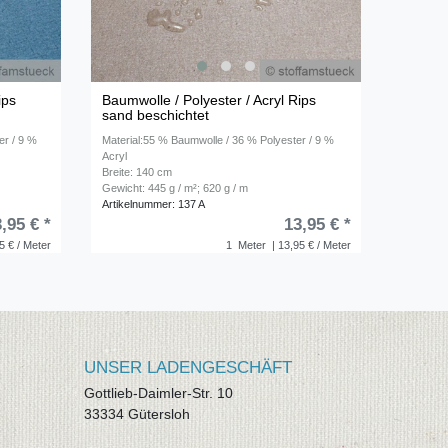
ips
Baumwolle / Polyester / Acryl Rips
sand beschichtet
er / 9 %
Material:55 % Baumwolle / 36 % Polyester / 9 %
Acryl
Breite: 140 cm
Gewicht: 445 g / m²; 620 g / m
Artikelnummer: 137 A
,95 € *
13,95 € *
5 € / Meter
1
Meter
| 13,95 € / Meter
UNSER LADENGESCHÄFT
Gottlieb-Daimler-Str. 10
33334 Gütersloh