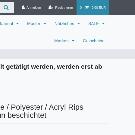
Anmelden
Registrieren
0
0,00 EUR
aterial
Muster
Nützliches
SALE
Marken
Gutscheine
it getätigt werden, werden erst ab
 / Polyester / Acryl Rips
n beschichtet
C