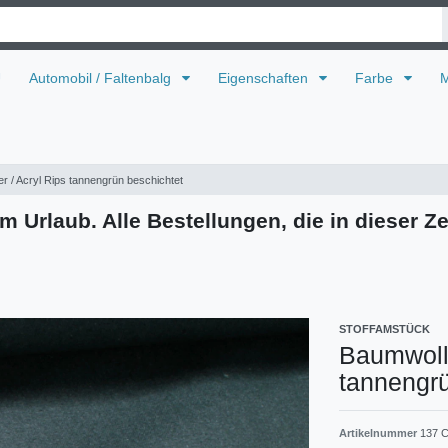
U
Automobil / Faltenbalg
Eigenschaften
Farbe
M
r / Acryl Rips tannengrün beschichtet
m Urlaub. Alle Bestellungen, die in dieser Ze
STOFFAMSTÜCK
Baumwolle
tannengrü
Artikelnummer
137 