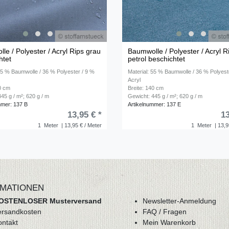
le / Polyester / Acryl Rips grau
Baumwolle / Polyester / Acryl R
htet
petrol beschichtet
 55 % Baumwolle / 36 % Polyester / 9 %
Material: 55 % Baumwolle / 36 % Polyest
Acryl
40 cm
Breite: 140 cm
45 g / m²; 620 g / m
Gewicht: 445 g / m²; 620 g / m
mmer: 137 B
Artikelnummer: 137 E
13,95 € *
13
1
Meter
| 13,95 € / Meter
1
Meter
| 13,9
MATIONEN
OSTENLOSER Musterversand
Newsletter-Anmeldung
ersandkosten
FAQ / Fragen
ontakt
Mein Warenkorb