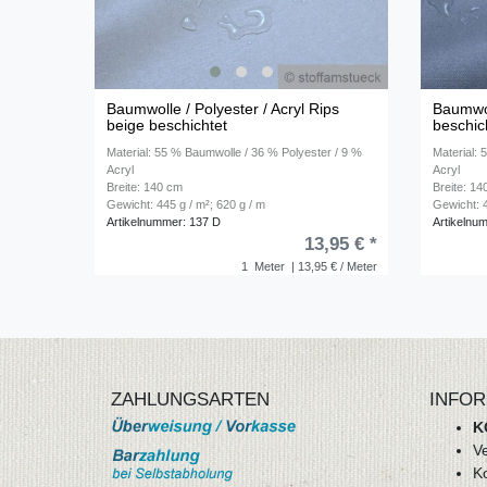
Baumwolle / Polyester / Acryl Rips
Baumwol
beige beschichtet
beschic
Material: 55 % Baumwolle / 36 % Polyester / 9 %
Material:
Acryl
Acryl
Breite: 140 cm
Breite: 1
Gewicht: 445 g / m²; 620 g / m
Gewicht: 4
Artikelnummer: 137 D
Artikelnu
13,95 € *
1
Meter
| 13,95 € / Meter
ZAHLUNGSARTEN
INFOR
K
V
K