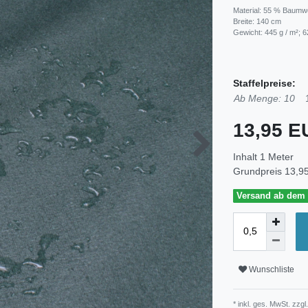
Material: 55 % Baumwol
Breite: 140 cm
Gewicht: 445 g / m²; 6
Staffelpreise:
Ab Menge: 10
13,95 
Inhalt
1
Meter
Grundpreis
13,95
Versand ab dem 3
Wunschliste
* inkl. ges. MwSt. zzgl.