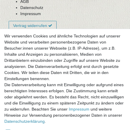
AGB
Datenschutz
Impressum
Vertrag widerrufen
Wir verwenden Cookies und ähnliche Technologien auf unserer
Website und verarbeiten personenbezogene Daten von
Newsletter-Anmeldung
Besucher:innen unserer Webseite (z.B. IP-Adresse), um z.B.
FAQ / Fragen
Inhalte und Anzeigen zu personalisieren, Medien von
Mein Warenkorb
Drittanbietern einzubinden oder Zugriffe auf unsere Website zu
Mein Merkzettel
analysieren. Die Datenverarbeitung erfolgt erst durch gesetzte
Mein Konto
Cookies. Wir teilen diese Daten mit Dritten, die wir in den
Einstellungen benennen.
UNSER LADENGESCHÄFT
Die Datenverarbeitung kann mit Einwilligung oder aufgrund eines
Gottlieb-Daimler-Str. 10
berechtigten Interesses erfolgen. Die Zustimmung kann erteilt
33334 Gütersloh
oder abgelehnt werden. Es besteht das Recht, nicht einzuwilligen
und die Einwilligung zu einem späteren Zeitpunkt zu ändern oder
ÖFFNUNGSZEITEN
zu widerrufen. Beachten Sie unser
Impressum
und weitere
Hinweise zur Verwendung personenbezogener Daten in unserer
Montag - Dienstag: 8.00 - 18.00 Uhr, Mittwoch Ruhetag,
Daten­schutz­erklärung
.
Donnerstag: 8.00 - 18.00 Uhr, Freitag 8.00 - 14.00 Uhr