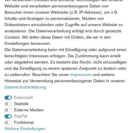
Website und verarbeiten personenbezogene Daten von
Newsletter-Anmeldung
Besucher:innen unserer Webseite (z.B. IP-Adresse), um z.B.
FAQ / Fragen
Inhalte und Anzeigen zu personalisieren, Medien von
Mein Warenkorb
Drittanbietern einzubinden oder Zugriffe auf unsere Website zu
Mein Merkzettel
analysieren. Die Datenverarbeitung erfolgt erst durch gesetzte
Mein Konto
Cookies. Wir teilen diese Daten mit Dritten, die wir in den
Einstellungen benennen.
UNSER LADENGESCHÄFT
Die Datenverarbeitung kann mit Einwilligung oder aufgrund eines
Gottlieb-Daimler-Str. 10
berechtigten Interesses erfolgen. Die Zustimmung kann erteilt
33334 Gütersloh
oder abgelehnt werden. Es besteht das Recht, nicht einzuwilligen
und die Einwilligung zu einem späteren Zeitpunkt zu ändern oder
ÖFFNUNGSZEITEN
zu widerrufen. Beachten Sie unser
Impressum
und weitere
Hinweise zur Verwendung personenbezogener Daten in unserer
Montag - Dienstag: 8.00 - 18.00 Uhr, Mittwoch Ruhetag,
Daten­schutz­erklärung
.
Donnerstag: 8.00 - 18.00 Uhr, Freitag 8.00 - 14.00 Uhr
Essenziell
KUNDENSERVICE
Statistik
Telefon: (05241) 403 22 38
Externe Medien
E-Mail: info@stoffamstueck.de
PayPal
Funktional
Weitere Einstellungen
Alle Preise inklusive gesetzlicher Mehrwertsteuer und