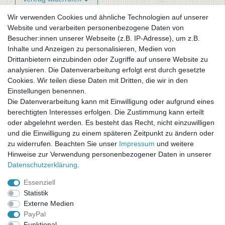
Wir verwenden Cookies und ähnliche Technologien auf unserer
Website und verarbeiten personenbezogene Daten von
Newsletter-Anmeldung
Besucher:innen unserer Webseite (z.B. IP-Adresse), um z.B.
FAQ / Fragen
Inhalte und Anzeigen zu personalisieren, Medien von
Mein Warenkorb
Drittanbietern einzubinden oder Zugriffe auf unsere Website zu
Mein Merkzettel
analysieren. Die Datenverarbeitung erfolgt erst durch gesetzte
Mein Konto
Cookies. Wir teilen diese Daten mit Dritten, die wir in den
Einstellungen benennen.
UNSER LADENGESCHÄFT
Die Datenverarbeitung kann mit Einwilligung oder aufgrund eines
Gottlieb-Daimler-Str. 10
berechtigten Interesses erfolgen. Die Zustimmung kann erteilt
33334 Gütersloh
oder abgelehnt werden. Es besteht das Recht, nicht einzuwilligen
und die Einwilligung zu einem späteren Zeitpunkt zu ändern oder
ÖFFNUNGSZEITEN
zu widerrufen. Beachten Sie unser
Impressum
und weitere
Hinweise zur Verwendung personenbezogener Daten in unserer
Montag - Dienstag: 8.00 - 18.00 Uhr, Mittwoch Ruhetag,
Daten­schutz­erklärung
.
Donnerstag: 8.00 - 18.00 Uhr, Freitag 8.00 - 14.00 Uhr
Essenziell
KUNDENSERVICE
Statistik
Telefon: (05241) 403 22 38
Externe Medien
E-Mail: info@stoffamstueck.de
PayPal
Funktional