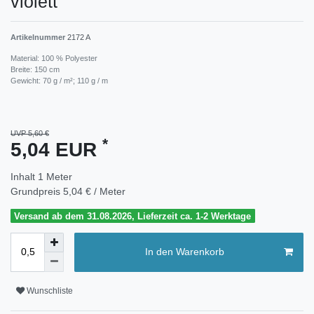
violett
Artikelnummer
2172 A
Material: 100 % Polyester
Breite: 150 cm
Gewicht: 70 g / m²; 110 g / m
UVP 5,60 €
*
5,04 EUR
Inhalt
1
Meter
Grundpreis
5,04 € / Meter
Versand ab dem 31.08.2026, Lieferzeit ca. 1-2 Werktage
In den Warenkorb
Wunschliste