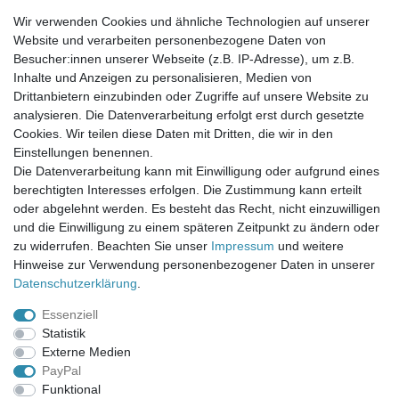
Wir verwenden Cookies und ähnliche Technologien auf unserer
Website und verarbeiten personenbezogene Daten von
Newsletter-Anmeldung
Besucher:innen unserer Webseite (z.B. IP-Adresse), um z.B.
FAQ / Fragen
Inhalte und Anzeigen zu personalisieren, Medien von
Mein Warenkorb
Drittanbietern einzubinden oder Zugriffe auf unsere Website zu
Mein Merkzettel
analysieren. Die Datenverarbeitung erfolgt erst durch gesetzte
Mein Konto
Cookies. Wir teilen diese Daten mit Dritten, die wir in den
Einstellungen benennen.
UNSER LADENGESCHÄFT
Die Datenverarbeitung kann mit Einwilligung oder aufgrund eines
Gottlieb-Daimler-Str. 10
berechtigten Interesses erfolgen. Die Zustimmung kann erteilt
33334 Gütersloh
oder abgelehnt werden. Es besteht das Recht, nicht einzuwilligen
und die Einwilligung zu einem späteren Zeitpunkt zu ändern oder
ÖFFNUNGSZEITEN
zu widerrufen. Beachten Sie unser
Impressum
und weitere
Hinweise zur Verwendung personenbezogener Daten in unserer
Montag - Dienstag: 8.00 - 18.00 Uhr, Mittwoch Ruhetag,
Daten­schutz­erklärung
.
Donnerstag: 8.00 - 18.00 Uhr, Freitag 8.00 - 14.00 Uhr
Essenziell
KUNDENSERVICE
Statistik
Telefon: (05241) 403 22 38
Externe Medien
E-Mail: info@stoffamstueck.de
PayPal
Funktional