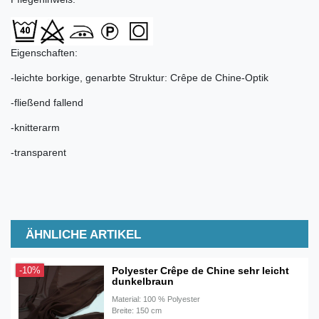
Eigenschaften:
-leichte borkige, genarbte Struktur: Crêpe de Chine-Optik
-fließend fallend
-knitterarm
-transparent
ÄHNLICHE ARTIKEL
Polyester Crêpe de Chine sehr leicht
-10%
dunkelbraun
Material: 100 % Polyester
Breite: 150 cm