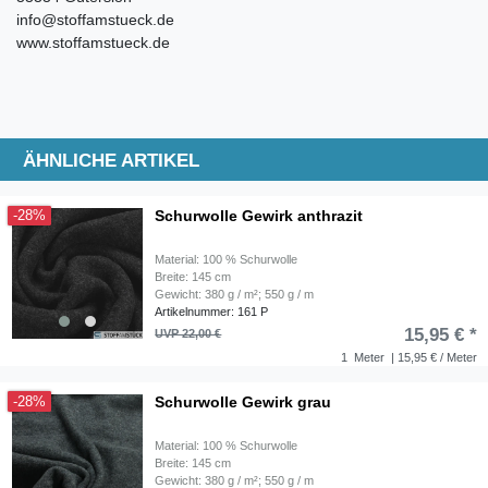
info@stoffamstueck.de
www.stoffamstueck.de
ÄHNLICHE ARTIKEL
Schurwolle Gewirk anthrazit
-28%
Material: 100 % Schurwolle
Breite: 145 cm
Gewicht: 380 g / m²; 550 g / m
Artikelnummer: 161 P
15,95 € *
UVP 22,00 €
1
Meter
| 15,95 € / Meter
Schurwolle Gewirk grau
-28%
Material: 100 % Schurwolle
Breite: 145 cm
Gewicht: 380 g / m²; 550 g / m