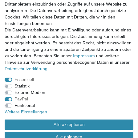
Mein Warenkorb
Drittanbietern einzubinden oder Zugriffe auf unsere Website zu
Mein Merkzettel
analysieren. Die Datenverarbeitung erfolgt erst durch gesetzte
Mein Konto
Cookies. Wir teilen diese Daten mit Dritten, die wir in den
Einstellungen benennen.
UNSER LADENGESCHÄFT
Die Datenverarbeitung kann mit Einwilligung oder aufgrund eines
Gottlieb-Daimler-Str. 10
berechtigten Interesses erfolgen. Die Zustimmung kann erteilt
33334 Gütersloh
oder abgelehnt werden. Es besteht das Recht, nicht einzuwilligen
und die Einwilligung zu einem späteren Zeitpunkt zu ändern oder
ÖFFNUNGSZEITEN
zu widerrufen. Beachten Sie unser
Impressum
und weitere
Hinweise zur Verwendung personenbezogener Daten in unserer
Montag - Dienstag: 8.00 - 18.00 Uhr, Mittwoch Ruhetag,
Daten­schutz­erklärung
.
Donnerstag: 8.00 - 18.00 Uhr, Freitag 8.00 - 14.00 Uhr
Essenziell
KUNDENSERVICE
Statistik
Telefon: (05241) 403 22 38
Externe Medien
E-Mail: info@stoffamstueck.de
PayPal
Funktional
Weitere Einstellungen
Alle Preise inklusive gesetzlicher Mehrwertsteuer und
zuzüglich
Versandkosten
. * Pflichtfeld
Alle akzeptieren
Alle ablehnen