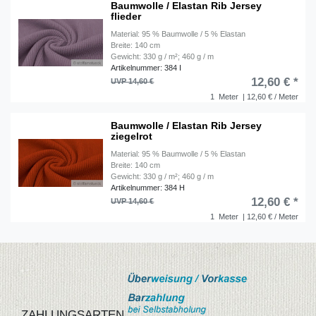
Baumwolle / Elastan Rib Jersey
flieder
Material: 95 % Baumwolle / 5 % Elastan
Breite: 140 cm
Gewicht: 330 g / m²; 460 g / m
Artikelnummer: 384 I
12,60 € *
UVP 14,60 €
1
Meter
| 12,60 € / Meter
Baumwolle / Elastan Rib Jersey
ziegelrot
Material: 95 % Baumwolle / 5 % Elastan
Breite: 140 cm
Gewicht: 330 g / m²; 460 g / m
Artikelnummer: 384 H
12,60 € *
UVP 14,60 €
1
Meter
| 12,60 € / Meter
ZAHLUNGSARTEN