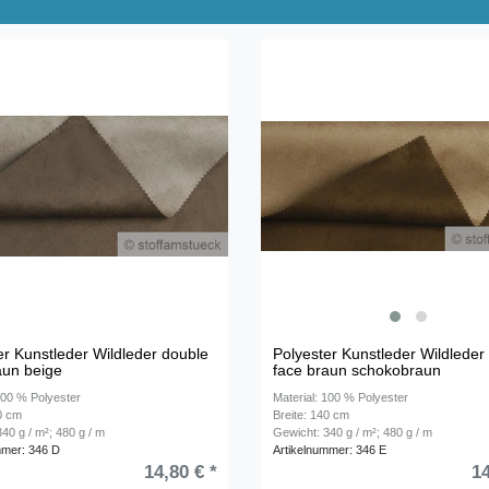
er Kunstleder Wildleder double
Polyester Kunstleder Wildleder
aun beige
face braun schokobraun
100 % Polyester
Material: 100 % Polyester
40 cm
Breite: 140 cm
40 g / m²; 480 g / m
Gewicht: 340 g / m²; 480 g / m
mmer: 346 D
Artikelnummer: 346 E
14,80 € *
14