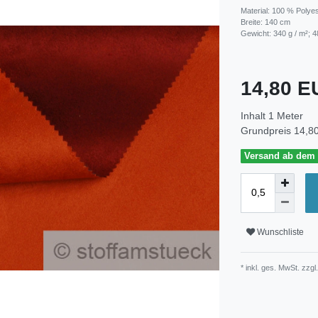
Material: 100 % Polye
Breite: 140 cm
Gewicht: 340 g / m²; 4
14,80 
Inhalt
1
Meter
Grundpreis
14,80
Versand ab dem 3
Wunschliste
* inkl. ges. MwSt. zzgl.