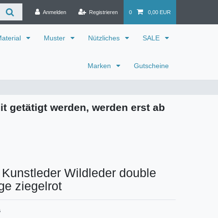
Anmelden
Registrieren
0
0,00 EUR
aterial
Muster
Nützliches
SALE
Marken
Gutscheine
it getätigt werden, werden erst ab
 Kunstleder Wildleder double
ge ziegelrot
G