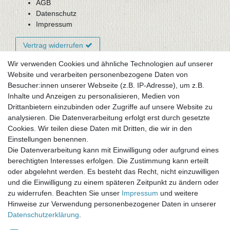
AGB
Datenschutz
Impressum
Vertrag widerrufen
Wir verwenden Cookies und ähnliche Technologien auf unserer
Website und verarbeiten personenbezogene Daten von
Newsletter-Anmeldung
Besucher:innen unserer Webseite (z.B. IP-Adresse), um z.B.
FAQ / Fragen
Inhalte und Anzeigen zu personalisieren, Medien von
Mein Warenkorb
Drittanbietern einzubinden oder Zugriffe auf unsere Website zu
Mein Merkzettel
analysieren. Die Datenverarbeitung erfolgt erst durch gesetzte
Mein Konto
Cookies. Wir teilen diese Daten mit Dritten, die wir in den
Einstellungen benennen.
UNSER LADENGESCHÄFT
Die Datenverarbeitung kann mit Einwilligung oder aufgrund eines
Gottlieb-Daimler-Str. 10
berechtigten Interesses erfolgen. Die Zustimmung kann erteilt
33334 Gütersloh
oder abgelehnt werden. Es besteht das Recht, nicht einzuwilligen
und die Einwilligung zu einem späteren Zeitpunkt zu ändern oder
ÖFFNUNGSZEITEN
zu widerrufen. Beachten Sie unser
Impressum
und weitere
Hinweise zur Verwendung personenbezogener Daten in unserer
Montag - Dienstag: 8.00 - 18.00 Uhr, Mittwoch Ruhetag,
Daten­schutz­erklärung
.
Donnerstag: 8.00 - 18.00 Uhr, Freitag 8.00 - 14.00 Uhr