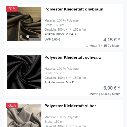
Polyester Kleidertaft olivbraun
-31%
Material: 100 % Polyester
Breite: 150 cm
Gewicht: 100 g / m²; 150 g / m
Artikelnummer: 2034 B
4,15 € *
UVP 6,00 €
1
Meter
| 4,15 € / Meter
Polyester Kleidertaft schwarz
Material: 100 % Polyester
Breite: 150 cm
Gewicht: 100 g / m²; 150 g / m
Artikelnummer: 557 D
6,00 € *
1
Meter
| 6,00 € / Meter
Polyester Kleidertaft silber
-31%
Material: 100 % Polyester
Breite: 150 cm
Gewicht: 100 g / m²; 150 g / m