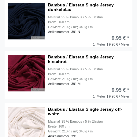
Bambus / Elastan Single Jersey
dunkelblau
Material: 95 % Bambus / 5 % Elastan
Breite: 160 cm
Gewicht: 210 g / m²; 340 g / m
Artikelnummer: 391 N
9,95 € *
1
Meter
| 9,95 € / Meter
Bambus / Elastan Single Jersey
kirschrot
Material: 95 % Bambus / 5 % Elastan
Breite: 160 cm
Gewicht: 210 g / m²; 340 g / m
Artikelnummer: 391 M
9,95 € *
1
Meter
| 9,95 € / Meter
Bambus / Elastan Single Jersey off-
white
Material: 95 % Bambus / 5 % Elastan
Breite: 160 cm
Gewicht: 210 g / m²; 340 g / m
Artikelnummer: 391 L