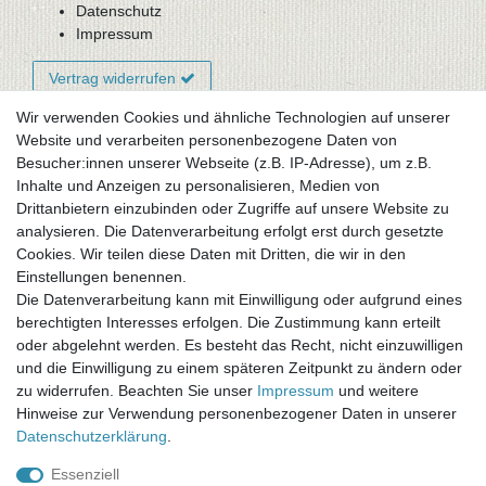
Datenschutz
Impressum
Vertrag widerrufen
Wir verwenden Cookies und ähnliche Technologien auf unserer
Website und verarbeiten personenbezogene Daten von
Newsletter-Anmeldung
Besucher:innen unserer Webseite (z.B. IP-Adresse), um z.B.
FAQ / Fragen
Inhalte und Anzeigen zu personalisieren, Medien von
Mein Warenkorb
Drittanbietern einzubinden oder Zugriffe auf unsere Website zu
Mein Merkzettel
analysieren. Die Datenverarbeitung erfolgt erst durch gesetzte
Mein Konto
Cookies. Wir teilen diese Daten mit Dritten, die wir in den
Einstellungen benennen.
UNSER LADENGESCHÄFT
Die Datenverarbeitung kann mit Einwilligung oder aufgrund eines
Gottlieb-Daimler-Str. 10
berechtigten Interesses erfolgen. Die Zustimmung kann erteilt
33334 Gütersloh
oder abgelehnt werden. Es besteht das Recht, nicht einzuwilligen
und die Einwilligung zu einem späteren Zeitpunkt zu ändern oder
ÖFFNUNGSZEITEN
zu widerrufen. Beachten Sie unser
Impressum
und weitere
Hinweise zur Verwendung personenbezogener Daten in unserer
Montag - Dienstag: 8.00 - 18.00 Uhr, Mittwoch Ruhetag,
Daten­schutz­erklärung
.
Donnerstag: 8.00 - 18.00 Uhr, Freitag 8.00 - 14.00 Uhr
Essenziell