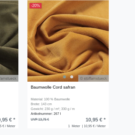
-20%
Baumwolle Cord safran
Material: 100 % Baumwolle
Breite: 143 cm
Gewicht: 230 g / m²; 330 g / m
Artikelnummer: 267 I
,95 € *
10,95 € *
UVP 13,75 €
5 € / Meter
1
Meter
| 10,95 € / Meter