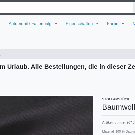
U
Automobil / Faltenbalg
Eigenschaften
Farbe
M
z
m Urlaub. Alle Bestellungen, die in dieser Ze
STOFFAMSTÜCK
Baumwoll
Artikelnummer
267 J
Material: 100 % Baum