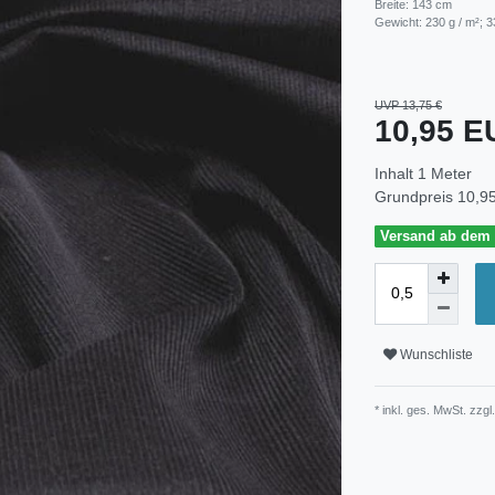
Breite: 143 cm
Gewicht: 230 g / m²; 3
UVP 13,75 €
10,95 
Inhalt
1
Meter
Grundpreis
10,95
Versand ab dem 3
Wunschliste
* inkl. ges. MwSt. zzgl.