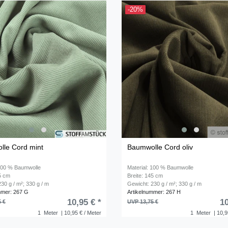
-20%
le Cord mint
Baumwolle Cord oliv
 100 % Baumwolle
Material: 100 % Baumwolle
45 cm
Breite: 145 cm
30 g / m²; 330 g / m
Gewicht: 230 g / m²; 330 g / m
mmer: 267 G
Artikelnummer: 267 H
10,95 € *
10
5 €
UVP 13,75 €
1
Meter
| 10,95 € / Meter
1
Meter
| 10,9