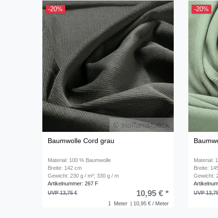
-20%
-20%
Baumwolle Cord grau
Baumwol
Material: 100 % Baumwolle
Material:
Breite: 142 cm
Breite: 1
Gewicht: 230 g / m²; 330 g / m
Gewicht: 2
Artikelnummer: 267 F
Artikelnu
10,95 € *
UVP 13,75 €
UVP 13,7
1
Meter
| 10,95 € / Meter