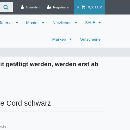
Anmelden
Registrieren
0
0,00 EUR
aterial
Muster
Nützliches
SALE
Marken
Gutscheine
it getätigt werden, werden erst ab
e Cord schwarz
wolle