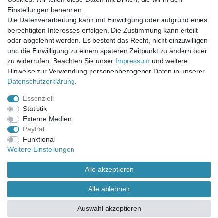
Einstellungen benennen.
UNSER LADENGESCHÄFT
Die Datenverarbeitung kann mit Einwilligung oder aufgrund eines
Gottlieb-Daimler-Str. 10
berechtigten Interesses erfolgen. Die Zustimmung kann erteilt
33334 Gütersloh
oder abgelehnt werden. Es besteht das Recht, nicht einzuwilligen
und die Einwilligung zu einem späteren Zeitpunkt zu ändern oder
ÖFFNUNGSZEITEN
zu widerrufen. Beachten Sie unser
Impressum
und weitere
Hinweise zur Verwendung personenbezogener Daten in unserer
Montag - Dienstag: 8.00 - 18.00 Uhr, Mittwoch Ruhetag,
Daten­schutz­erklärung
.
Donnerstag: 8.00 - 18.00 Uhr, Freitag 8.00 - 14.00 Uhr
Essenziell
KUNDENSERVICE
Statistik
Telefon: (05241) 403 22 38
Externe Medien
E-Mail: info@stoffamstueck.de
PayPal
Funktional
Weitere Einstellungen
Alle Preise inklusive gesetzlicher Mehrwertsteuer und
zuzüglich
Versandkosten
. * Pflichtfeld
Alle akzeptieren
Alle ablehnen
Auswahl akzeptieren