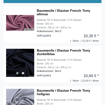
Baumwolle / Elastan French Terry
altrosa
Material: 95 % Baumwolle / 5 % Elastan
Breite: 160 cm
Gewicht: 260 g / m²; 420 g / m
Artikelnummer: 364 D
10,30 € *
UVP 12,00 €
1
Meter
| 10,30 € / Meter
Baumwolle / Elastan French Terry
dunkelblau
Material: 95 % Baumwolle / 5 % Elastan
Breite: 156 cm
Gewicht: 260 g / m²; 405 g / m
Artikelnummer: 364 A
10,60 € *
UVP 12,00 €
1
Meter
| 10,60 € / Meter
Baumwolle / Elastan French Terry
hellgrau
Material: 95 % Baumwolle / 5 % Elastan
Breite: 158 cm