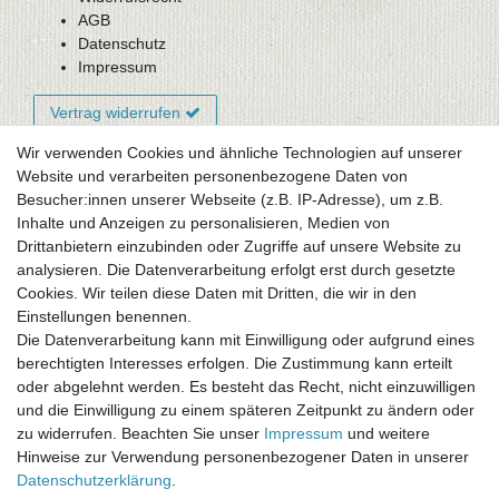
AGB
Datenschutz
Impressum
Vertrag widerrufen
Wir verwenden Cookies und ähnliche Technologien auf unserer
Website und verarbeiten personenbezogene Daten von
Newsletter-Anmeldung
Besucher:innen unserer Webseite (z.B. IP-Adresse), um z.B.
FAQ / Fragen
Inhalte und Anzeigen zu personalisieren, Medien von
Mein Warenkorb
Drittanbietern einzubinden oder Zugriffe auf unsere Website zu
Mein Merkzettel
analysieren. Die Datenverarbeitung erfolgt erst durch gesetzte
Mein Konto
Cookies. Wir teilen diese Daten mit Dritten, die wir in den
Einstellungen benennen.
UNSER LADENGESCHÄFT
Die Datenverarbeitung kann mit Einwilligung oder aufgrund eines
Gottlieb-Daimler-Str. 10
berechtigten Interesses erfolgen. Die Zustimmung kann erteilt
33334 Gütersloh
oder abgelehnt werden. Es besteht das Recht, nicht einzuwilligen
und die Einwilligung zu einem späteren Zeitpunkt zu ändern oder
ÖFFNUNGSZEITEN
zu widerrufen. Beachten Sie unser
Impressum
und weitere
Hinweise zur Verwendung personenbezogener Daten in unserer
Montag - Dienstag: 8.00 - 18.00 Uhr, Mittwoch Ruhetag,
Daten­schutz­erklärung
.
Donnerstag: 8.00 - 18.00 Uhr, Freitag 8.00 - 14.00 Uhr