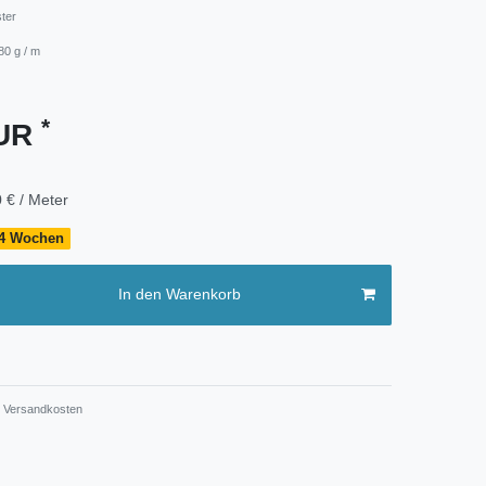
ster
80 g / m
*
EUR
 € / Meter
- 4 Wochen
In den Warenkorb
Versandkosten