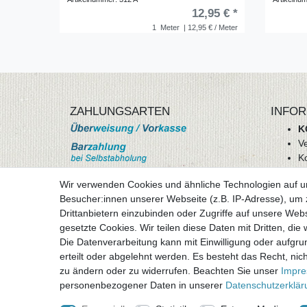
12,95 € *
1
Meter
| 12,95 € / Meter
ZAHLUNGSARTEN
INFOR
K
V
K
Wi
Wir verwenden Cookies und ähnliche Technologien auf 
A
Besucher:innen unserer Webseite (z.B. IP-Adresse), um z
D
Drittanbietern einzubinden oder Zugriffe auf unsere Webs
mehr Informationen
I
gesetzte Cookies. Wir teilen diese Daten mit Dritten, die
Besuchen sie uns auf
Die Datenverarbeitung kann mit Einwilligung oder aufgru
Vertr
erteilt oder abgelehnt werden. Es besteht das Recht, nich
zu ändern oder zu widerrufen. Beachten Sie unser
Impr
personenbezogener Daten in unserer
Daten­schutz­erklä