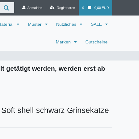
Anmelden
Registrieren
0
0,00 EUR
aterial
Muster
Nützliches
SALE
Marken
Gutscheine
it getätigt werden, werden erst ab
 Soft shell schwarz Grinsekatze