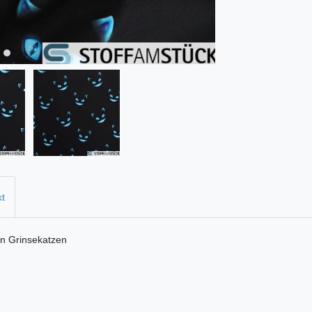
kt
uen Grinsekatzen