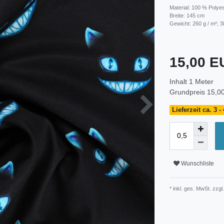
Material: 100 % Polye
Breite: 145 cm
Gewicht: 260 g / m²; 3
15,00 
Inhalt
1
Meter
Grundpreis
15,00
Lieferzeit ca. 3 
Wunschliste
* inkl. ges. MwSt. zzgl.