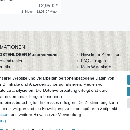
12,95 € *
1
Meter
| 12,95 € / Meter
MATIONEN
OSTENLOSER Musterversand
Newsletter-Anmeldung
ersandkosten
FAQ / Fragen
ontakt
Mein Warenkorb
derrufsrecht
Mein Merkzettel
unserer Website und verarbeiten personenbezogene Daten von
GB
Mein Konto
.B. Inhalte und Anzeigen zu personalisieren, Medien von
atenschutz
ite zu analysieren. Die Datenverarbeitung erfolgt erst durch
mpressum
 wir in den Einstellungen benennen.
nd eines berechtigten Interesses erfolgen. Die Zustimmung kann
ag widerrufen
t einzuwilligen und die Einwilligung zu einem späteren Zeitpunkt
essum
und weitere Hinweise zur Verwendung
rung
.