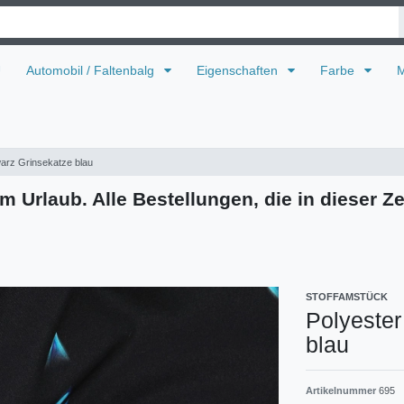
U
Automobil / Faltenbalg
Eigenschaften
Farbe
M
warz Grinsekatze blau
m Urlaub. Alle Bestellungen, die in dieser Ze
STOFFAMSTÜCK
Polyester
blau
Artikelnummer
695