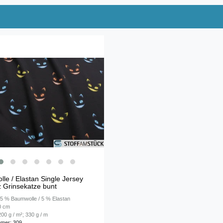
le / Elastan Single Jersey
 Grinsekatze bunt
 95 % Baumwolle / 5 % Elastan
50 cm
00 g / m²; 330 g / m
mmer: 309