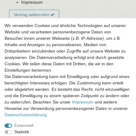
Impressum
Vertrag widerrufen
Wir verwenden Cookies und ähnliche Technologien auf unserer
Website und verarbeiten personenbezogene Daten von
Newsletter-Anmeldung
Besucher:innen unserer Webseite (z.B. IP-Adresse), um z.B.
FAQ / Fragen
Inhalte und Anzeigen zu personalisieren, Medien von
Mein Warenkorb
Drittanbietern einzubinden oder Zugriffe auf unsere Website zu
Mein Merkzettel
analysieren. Die Datenverarbeitung erfolgt erst durch gesetzte
Mein Konto
Cookies. Wir teilen diese Daten mit Dritten, die wir in den
Einstellungen benennen.
UNSER LADENGESCHÄFT
Die Datenverarbeitung kann mit Einwilligung oder aufgrund eines
Gottlieb-Daimler-Str. 10
berechtigten Interesses erfolgen. Die Zustimmung kann erteilt
33334 Gütersloh
oder abgelehnt werden. Es besteht das Recht, nicht einzuwilligen
und die Einwilligung zu einem späteren Zeitpunkt zu ändern oder
ÖFFNUNGSZEITEN
zu widerrufen. Beachten Sie unser
Impressum
und weitere
Hinweise zur Verwendung personenbezogener Daten in unserer
Montag - Dienstag: 8.00 - 18.00 Uhr, Mittwoch Ruhetag,
Daten­schutz­erklärung
.
Donnerstag: 8.00 - 18.00 Uhr, Freitag 8.00 - 14.00 Uhr
Essenziell
KUNDENSERVICE
Statistik