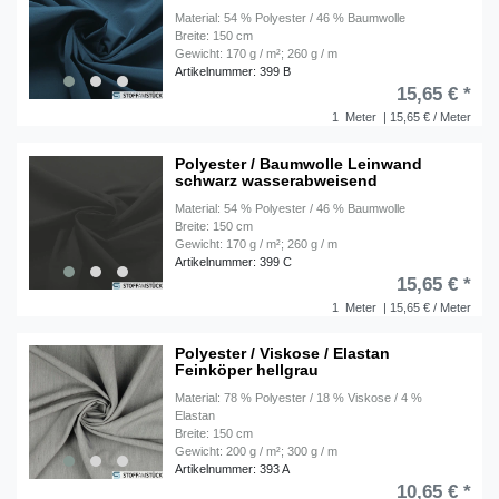
Material: 54 % Polyester / 46 % Baumwolle
Breite: 150 cm
Gewicht: 170 g / m²; 260 g / m
Artikelnummer: 399 B
15,65 € *
1
Meter
| 15,65 € / Meter
Polyester / Baumwolle Leinwand
schwarz wasserabweisend
Material: 54 % Polyester / 46 % Baumwolle
Breite: 150 cm
Gewicht: 170 g / m²; 260 g / m
Artikelnummer: 399 C
15,65 € *
1
Meter
| 15,65 € / Meter
Polyester / Viskose / Elastan
Feinköper hellgrau
Material: 78 % Polyester / 18 % Viskose / 4 %
Elastan
Breite: 150 cm
Gewicht: 200 g / m²; 300 g / m
Artikelnummer: 393 A
10,65 € *