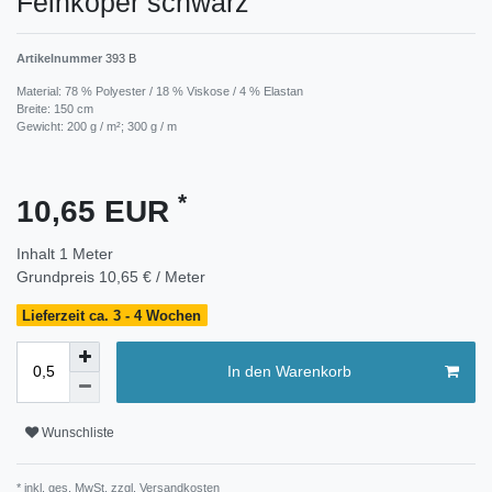
Feinköper schwarz
Artikelnummer
393 B
Material: 78 % Polyester / 18 % Viskose / 4 % Elastan
Breite: 150 cm
Gewicht: 200 g / m²; 300 g / m
*
10,65 EUR
Inhalt
1
Meter
Grundpreis
10,65 € / Meter
Lieferzeit ca. 3 - 4 Wochen
In den Warenkorb
Wunschliste
* inkl. ges. MwSt. zzgl.
Versandkosten