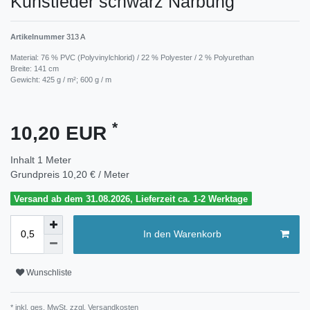
Kunstleder schwarz Narbung
Artikelnummer
313 A
Material: 76 % PVC (Polyvinylchlorid) / 22 % Polyester / 2 % Polyurethan
Breite: 141 cm
Gewicht: 425 g / m²; 600 g / m
*
10,20 EUR
Inhalt
1
Meter
Grundpreis
10,20 € / Meter
Versand ab dem 31.08.2026, Lieferzeit ca. 1-2 Werktage
In den Warenkorb
Wunschliste
* inkl. ges. MwSt. zzgl.
Versandkosten