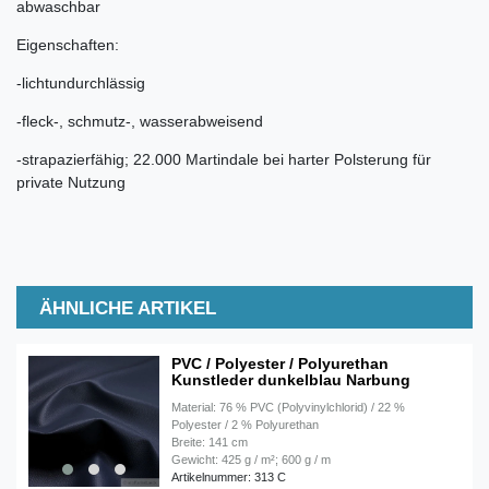
abwaschbar
Eigenschaften:
-lichtundurchlässig
-fleck-, schmutz-, wasserabweisend
-strapazierfähig; 22.000 Martindale bei harter Polsterung für
private Nutzung
ÄHNLICHE ARTIKEL
PVC / Polyester / Polyurethan
Kunstleder dunkelblau Narbung
Material: 76 % PVC (Polyvinylchlorid) / 22 %
Polyester / 2 % Polyurethan
Breite: 141 cm
Gewicht: 425 g / m²; 600 g / m
Artikelnummer: 313 C