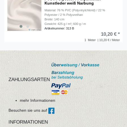
Kunstleder weiß Narbung
Material: 76 % PVC (Polyvinylchlorid) / 22 %
Polyester / 2 % Polyurethan
Breite: 140 cm
Gewicht: 425 g / m²; 600 g / m
Artikelnummer: 313 B
10,20 € *
1
Meter
| 10,20 € / Meter
ZAHLUNGSARTEN
mehr Informationen
Besuchen sie uns auf
INFORMATIONEN