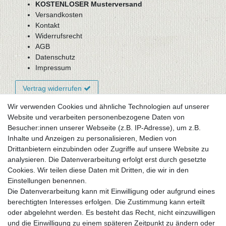
KOSTENLOSER Musterversand
Versandkosten
Kontakt
Widerrufsrecht
AGB
Datenschutz
Impressum
Vertrag widerrufen
Wir verwenden Cookies und ähnliche Technologien auf unserer
Website und verarbeiten personenbezogene Daten von
Newsletter-Anmeldung
Besucher:innen unserer Webseite (z.B. IP-Adresse), um z.B.
FAQ / Fragen
Inhalte und Anzeigen zu personalisieren, Medien von
Mein Warenkorb
Drittanbietern einzubinden oder Zugriffe auf unsere Website zu
Mein Merkzettel
analysieren. Die Datenverarbeitung erfolgt erst durch gesetzte
Mein Konto
Cookies. Wir teilen diese Daten mit Dritten, die wir in den
Einstellungen benennen.
UNSER LADENGESCHÄFT
Die Datenverarbeitung kann mit Einwilligung oder aufgrund eines
Gottlieb-Daimler-Str. 10
berechtigten Interesses erfolgen. Die Zustimmung kann erteilt
33334 Gütersloh
oder abgelehnt werden. Es besteht das Recht, nicht einzuwilligen
und die Einwilligung zu einem späteren Zeitpunkt zu ändern oder