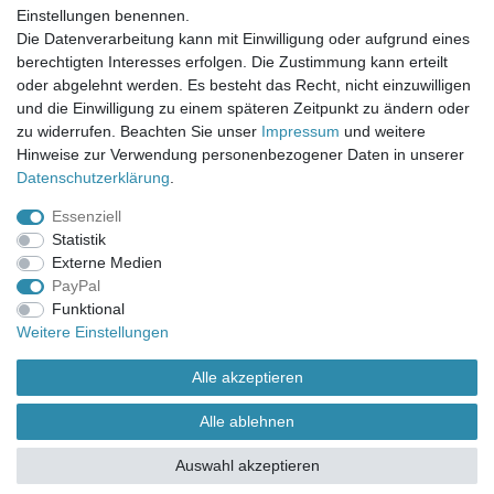
Einstellungen benennen.
UNSER LADENGESCHÄFT
Die Datenverarbeitung kann mit Einwilligung oder aufgrund eines
Gottlieb-Daimler-Str. 10
berechtigten Interesses erfolgen. Die Zustimmung kann erteilt
33334 Gütersloh
oder abgelehnt werden. Es besteht das Recht, nicht einzuwilligen
und die Einwilligung zu einem späteren Zeitpunkt zu ändern oder
ÖFFNUNGSZEITEN
zu widerrufen. Beachten Sie unser
Impressum
und weitere
Hinweise zur Verwendung personenbezogener Daten in unserer
Montag - Dienstag: 8.00 - 18.00 Uhr, Mittwoch Ruhetag,
Daten­schutz­erklärung
.
Donnerstag: 8.00 - 18.00 Uhr, Freitag 8.00 - 14.00 Uhr
Essenziell
KUNDENSERVICE
Statistik
Telefon: (05241) 403 22 38
Externe Medien
E-Mail: info@stoffamstueck.de
PayPal
Funktional
Weitere Einstellungen
Alle Preise inklusive gesetzlicher Mehrwertsteuer und
zuzüglich
Versandkosten
. * Pflichtfeld
Alle akzeptieren
Alle ablehnen
Auswahl akzeptieren