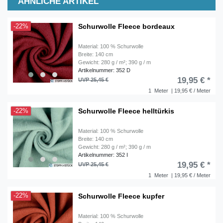
ÄHNLICHE ARTIKEL
Schurwolle Fleece bordeaux
-22%
Material: 100 % Schurwolle
Breite: 140 cm
Gewicht: 280 g / m²; 390 g / m
Artikelnummer: 352 D
19,95 € *
UVP 25,45 €
1
Meter
| 19,95 € / Meter
Schurwolle Fleece helltürkis
-22%
Material: 100 % Schurwolle
Breite: 140 cm
Gewicht: 280 g / m²; 390 g / m
Artikelnummer: 352 I
19,95 € *
UVP 25,45 €
1
Meter
| 19,95 € / Meter
Schurwolle Fleece kupfer
-22%
Material: 100 % Schurwolle