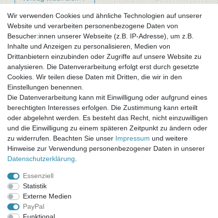
Wir verwenden Cookies und ähnliche Technologien auf unserer
Website und verarbeiten personenbezogene Daten von
Newsletter-Anmeldung
Besucher:innen unserer Webseite (z.B. IP-Adresse), um z.B.
FAQ / Fragen
Inhalte und Anzeigen zu personalisieren, Medien von
Mein Warenkorb
Drittanbietern einzubinden oder Zugriffe auf unsere Website zu
Mein Merkzettel
analysieren. Die Datenverarbeitung erfolgt erst durch gesetzte
Mein Konto
Cookies. Wir teilen diese Daten mit Dritten, die wir in den
Einstellungen benennen.
UNSER LADENGESCHÄFT
Die Datenverarbeitung kann mit Einwilligung oder aufgrund eines
Gottlieb-Daimler-Str. 10
berechtigten Interesses erfolgen. Die Zustimmung kann erteilt
33334 Gütersloh
oder abgelehnt werden. Es besteht das Recht, nicht einzuwilligen
und die Einwilligung zu einem späteren Zeitpunkt zu ändern oder
ÖFFNUNGSZEITEN
zu widerrufen. Beachten Sie unser
Impressum
und weitere
Hinweise zur Verwendung personenbezogener Daten in unserer
Montag - Dienstag: 8.00 - 18.00 Uhr, Mittwoch Ruhetag,
Daten­schutz­erklärung
.
Donnerstag: 8.00 - 18.00 Uhr, Freitag 8.00 - 14.00 Uhr
Essenziell
KUNDENSERVICE
Statistik
Telefon: (05241) 403 22 38
Externe Medien
E-Mail: info@stoffamstueck.de
PayPal
Funktional