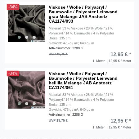
Viskose / Wolle / Polyacryl /
-34%
Baumwolle / Polyester Leinwand
grau Melange JAB Anstoetz
CA1174/093
Material: 33 % Viskose / 28 % Wolle / 21 %
Polyacryl / 14 % Baumwolle / 4 % Polyester
Breite: 135 cm
Gewicht: 475 g / m²; 640 g / m
Artikelnummer: 2208 G
12,95 € *
UVP 19,75 €
1
Meter
| 12,95 € / Meter
Viskose / Wolle / Polyacryl /
-34%
Baumwolle / Polyester Leinwand
helllila Melange JAB Anstoetz
CA1174/061
Material: 33 % Viskose / 28 % Wolle / 21 %
Polyacryl / 14 % Baumwolle / 4 % Polyester
Breite: 135 cm
Gewicht: 475 g / m²; 640 g / m
Artikelnummer: 2208 D
12,95 € *
UVP 19,75 €
1
Meter
| 12,95 € / Meter