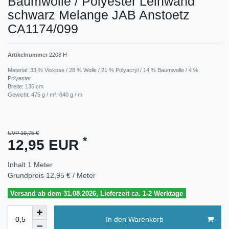
Baumwolle / Polyester Leinwand
schwarz Melange JAB Anstoetz
CA1174/099
Artikelnummer
2208 H
Material: 33 % Viskose / 28 % Wolle / 21 % Polyacryl / 14 % Baumwolle / 4 %
Polyester
Breite: 135 cm
Gewicht: 475 g / m²; 640 g / m
UVP 19,75 €
*
12,95 EUR
Inhalt
1
Meter
Grundpreis
12,95 € / Meter
Versand ab dem 31.08.2026, Lieferzeit ca. 1-2 Werktage
In den Warenkorb