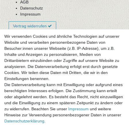
AGB
Datenschutz
Impressum
Vertrag widerrufen
Wir verwenden Cookies und ähnliche Technologien auf unserer
Website und verarbeiten personenbezogene Daten von
Newsletter-Anmeldung
Besucher:innen unserer Webseite (z.B. IP-Adresse), um z.B.
FAQ / Fragen
Inhalte und Anzeigen zu personalisieren, Medien von
Mein Warenkorb
Drittanbietern einzubinden oder Zugriffe auf unsere Website zu
Mein Merkzettel
analysieren. Die Datenverarbeitung erfolgt erst durch gesetzte
Mein Konto
Cookies. Wir teilen diese Daten mit Dritten, die wir in den
Einstellungen benennen.
UNSER LADENGESCHÄFT
Die Datenverarbeitung kann mit Einwilligung oder aufgrund eines
Gottlieb-Daimler-Str. 10
berechtigten Interesses erfolgen. Die Zustimmung kann erteilt
33334 Gütersloh
oder abgelehnt werden. Es besteht das Recht, nicht einzuwilligen
und die Einwilligung zu einem späteren Zeitpunkt zu ändern oder
ÖFFNUNGSZEITEN
zu widerrufen. Beachten Sie unser
Impressum
und weitere
Hinweise zur Verwendung personenbezogener Daten in unserer
Montag - Dienstag: 8.00 - 18.00 Uhr, Mittwoch Ruhetag,
Daten­schutz­erklärung
.
Donnerstag: 8.00 - 18.00 Uhr, Freitag 8.00 - 14.00 Uhr