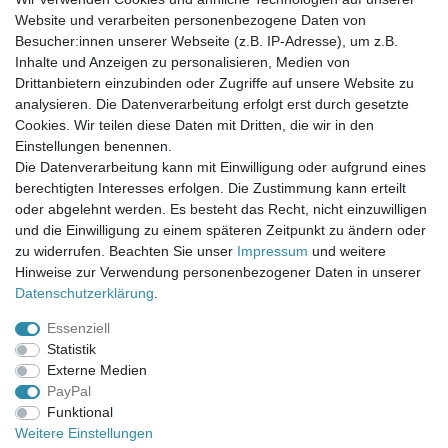
Website und verarbeiten personenbezogene Daten von
Newsletter-Anmeldung
Besucher:innen unserer Webseite (z.B. IP-Adresse), um z.B.
FAQ / Fragen
Inhalte und Anzeigen zu personalisieren, Medien von
Mein Warenkorb
Drittanbietern einzubinden oder Zugriffe auf unsere Website zu
Mein Merkzettel
analysieren. Die Datenverarbeitung erfolgt erst durch gesetzte
Mein Konto
Cookies. Wir teilen diese Daten mit Dritten, die wir in den
Einstellungen benennen.
UNSER LADENGESCHÄFT
Die Datenverarbeitung kann mit Einwilligung oder aufgrund eines
Gottlieb-Daimler-Str. 10
berechtigten Interesses erfolgen. Die Zustimmung kann erteilt
33334 Gütersloh
oder abgelehnt werden. Es besteht das Recht, nicht einzuwilligen
und die Einwilligung zu einem späteren Zeitpunkt zu ändern oder
ÖFFNUNGSZEITEN
zu widerrufen. Beachten Sie unser
Impressum
und weitere
Hinweise zur Verwendung personenbezogener Daten in unserer
Montag - Dienstag: 8.00 - 18.00 Uhr, Mittwoch Ruhetag,
Daten­schutz­erklärung
.
Donnerstag: 8.00 - 18.00 Uhr, Freitag 8.00 - 14.00 Uhr
Essenziell
KUNDENSERVICE
Statistik
Telefon: (05241) 403 22 38
Externe Medien
E-Mail: info@stoffamstueck.de
PayPal
Funktional
Weitere Einstellungen
Alle Preise inklusive gesetzlicher Mehrwertsteuer und