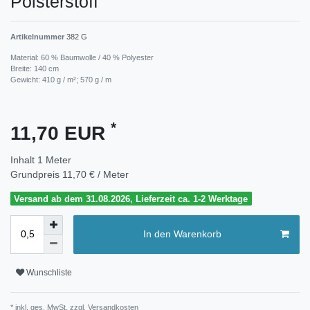
Polsterstoff
Artikelnummer
382 G
Material: 60 % Baumwolle / 40 % Polyester
Breite: 140 cm
Gewicht: 410 g / m²; 570 g / m
*
11,70 EUR
Inhalt
1
Meter
Grundpreis
11,70 € / Meter
Versand ab dem 31.08.2026, Lieferzeit ca. 1-2 Werktage
In den Warenkorb
Wunschliste
* inkl. ges. MwSt. zzgl.
Versandkosten