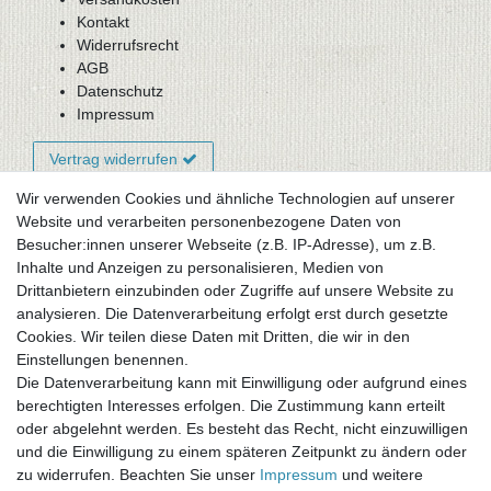
Kontakt
Widerrufsrecht
AGB
Datenschutz
Impressum
Vertrag widerrufen
Wir verwenden Cookies und ähnliche Technologien auf unserer
Website und verarbeiten personenbezogene Daten von
Newsletter-Anmeldung
Besucher:innen unserer Webseite (z.B. IP-Adresse), um z.B.
FAQ / Fragen
Inhalte und Anzeigen zu personalisieren, Medien von
Mein Warenkorb
Drittanbietern einzubinden oder Zugriffe auf unsere Website zu
Mein Merkzettel
analysieren. Die Datenverarbeitung erfolgt erst durch gesetzte
Mein Konto
Cookies. Wir teilen diese Daten mit Dritten, die wir in den
Einstellungen benennen.
UNSER LADENGESCHÄFT
Die Datenverarbeitung kann mit Einwilligung oder aufgrund eines
Gottlieb-Daimler-Str. 10
berechtigten Interesses erfolgen. Die Zustimmung kann erteilt
33334 Gütersloh
oder abgelehnt werden. Es besteht das Recht, nicht einzuwilligen
und die Einwilligung zu einem späteren Zeitpunkt zu ändern oder
ÖFFNUNGSZEITEN
zu widerrufen. Beachten Sie unser
Impressum
und weitere