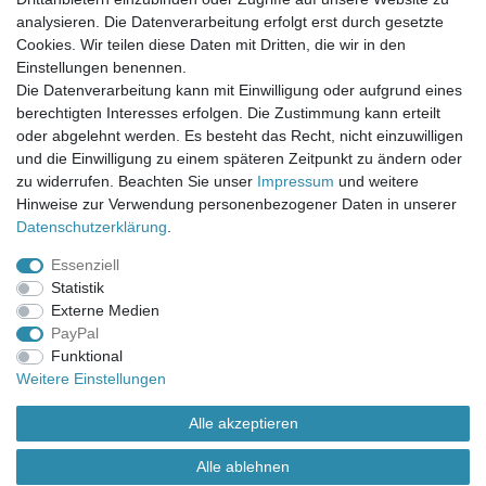
Mein Merkzettel
analysieren. Die Datenverarbeitung erfolgt erst durch gesetzte
Mein Konto
Cookies. Wir teilen diese Daten mit Dritten, die wir in den
Einstellungen benennen.
UNSER LADENGESCHÄFT
Die Datenverarbeitung kann mit Einwilligung oder aufgrund eines
Gottlieb-Daimler-Str. 10
berechtigten Interesses erfolgen. Die Zustimmung kann erteilt
33334 Gütersloh
oder abgelehnt werden. Es besteht das Recht, nicht einzuwilligen
und die Einwilligung zu einem späteren Zeitpunkt zu ändern oder
ÖFFNUNGSZEITEN
zu widerrufen. Beachten Sie unser
Impressum
und weitere
Hinweise zur Verwendung personenbezogener Daten in unserer
Montag - Dienstag: 8.00 - 18.00 Uhr, Mittwoch Ruhetag,
Daten­schutz­erklärung
.
Donnerstag: 8.00 - 18.00 Uhr, Freitag 8.00 - 14.00 Uhr
Essenziell
KUNDENSERVICE
Statistik
Telefon: (05241) 403 22 38
Externe Medien
E-Mail: info@stoffamstueck.de
PayPal
Funktional
Weitere Einstellungen
Alle Preise inklusive gesetzlicher Mehrwertsteuer und
zuzüglich
Versandkosten
. * Pflichtfeld
Alle akzeptieren
Alle ablehnen