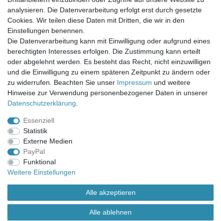
Mein Merkzettel
analysieren. Die Datenverarbeitung erfolgt erst durch gesetzte
Mein Konto
Cookies. Wir teilen diese Daten mit Dritten, die wir in den
Einstellungen benennen.
UNSER LADENGESCHÄFT
Die Datenverarbeitung kann mit Einwilligung oder aufgrund eines
Gottlieb-Daimler-Str. 10
berechtigten Interesses erfolgen. Die Zustimmung kann erteilt
33334 Gütersloh
oder abgelehnt werden. Es besteht das Recht, nicht einzuwilligen
und die Einwilligung zu einem späteren Zeitpunkt zu ändern oder
ÖFFNUNGSZEITEN
zu widerrufen. Beachten Sie unser
Impressum
und weitere
Hinweise zur Verwendung personenbezogener Daten in unserer
Montag - Dienstag: 8.00 - 18.00 Uhr, Mittwoch Ruhetag,
Daten­schutz­erklärung
.
Donnerstag: 8.00 - 18.00 Uhr, Freitag 8.00 - 14.00 Uhr
Essenziell
KUNDENSERVICE
Statistik
Telefon: (05241) 403 22 38
Externe Medien
E-Mail: info@stoffamstueck.de
PayPal
Funktional
Weitere Einstellungen
Alle Preise inklusive gesetzlicher Mehrwertsteuer und
zuzüglich
Versandkosten
. * Pflichtfeld
Alle akzeptieren
Alle ablehnen