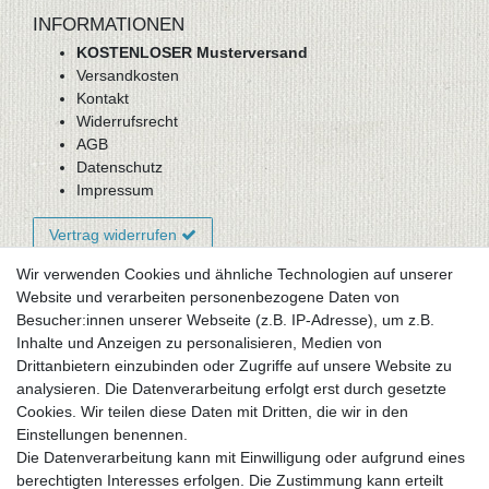
INFORMATIONEN
KOSTENLOSER Musterversand
Versandkosten
Kontakt
Widerrufsrecht
AGB
Datenschutz
Impressum
Vertrag widerrufen
Wir verwenden Cookies und ähnliche Technologien auf unserer
Website und verarbeiten personenbezogene Daten von
Newsletter-Anmeldung
Besucher:innen unserer Webseite (z.B. IP-Adresse), um z.B.
FAQ / Fragen
Inhalte und Anzeigen zu personalisieren, Medien von
Mein Warenkorb
Drittanbietern einzubinden oder Zugriffe auf unsere Website zu
Mein Merkzettel
analysieren. Die Datenverarbeitung erfolgt erst durch gesetzte
Mein Konto
Cookies. Wir teilen diese Daten mit Dritten, die wir in den
Einstellungen benennen.
UNSER LADENGESCHÄFT
Die Datenverarbeitung kann mit Einwilligung oder aufgrund eines
Gottlieb-Daimler-Str. 10
berechtigten Interesses erfolgen. Die Zustimmung kann erteilt