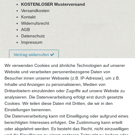
KOSTENLOSER Musterversand
Versandkosten
Kontakt
Widerrufsrecht
AGB
Datenschutz
Impressum
Vertrag widerrufen
Wir verwenden Cookies und ähnliche Technologien auf unserer
Website und verarbeiten personenbezogene Daten von
Newsletter-Anmeldung
Besucher:innen unserer Webseite (z.B. IP-Adresse), um z.B.
FAQ / Fragen
Inhalte und Anzeigen zu personalisieren, Medien von
Mein Warenkorb
Drittanbietern einzubinden oder Zugriffe auf unsere Website zu
Mein Merkzettel
analysieren. Die Datenverarbeitung erfolgt erst durch gesetzte
Mein Konto
Cookies. Wir teilen diese Daten mit Dritten, die wir in den
Einstellungen benennen.
UNSER LADENGESCHÄFT
Die Datenverarbeitung kann mit Einwilligung oder aufgrund eines
Gottlieb-Daimler-Str. 10
berechtigten Interesses erfolgen. Die Zustimmung kann erteilt
33334 Gütersloh
oder abgelehnt werden. Es besteht das Recht, nicht einzuwilligen