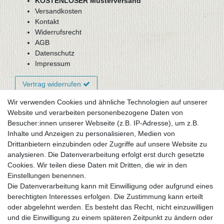
KOSTENLOSER Musterversand
Versandkosten
Kontakt
Widerrufsrecht
AGB
Datenschutz
Impressum
Vertrag widerrufen
Wir verwenden Cookies und ähnliche Technologien auf unserer
Website und verarbeiten personenbezogene Daten von
Newsletter-Anmeldung
Besucher:innen unserer Webseite (z.B. IP-Adresse), um z.B.
FAQ / Fragen
Inhalte und Anzeigen zu personalisieren, Medien von
Mein Warenkorb
Drittanbietern einzubinden oder Zugriffe auf unsere Website zu
Mein Merkzettel
analysieren. Die Datenverarbeitung erfolgt erst durch gesetzte
Mein Konto
Cookies. Wir teilen diese Daten mit Dritten, die wir in den
Einstellungen benennen.
UNSER LADENGESCHÄFT
Die Datenverarbeitung kann mit Einwilligung oder aufgrund eines
Gottlieb-Daimler-Str. 10
berechtigten Interesses erfolgen. Die Zustimmung kann erteilt
33334 Gütersloh
oder abgelehnt werden. Es besteht das Recht, nicht einzuwilligen
und die Einwilligung zu einem späteren Zeitpunkt zu ändern oder