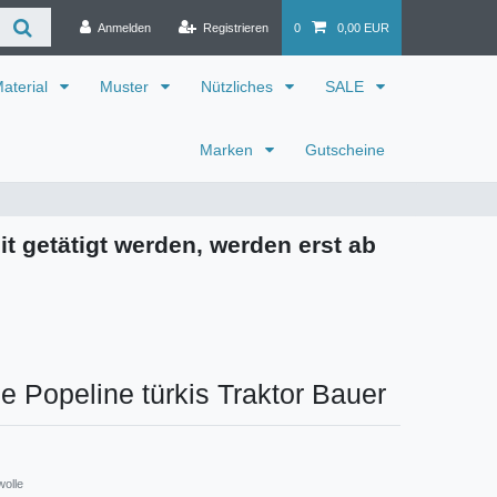
Anmelden
Registrieren
0
0,00 EUR
aterial
Muster
Nützliches
SALE
Marken
Gutscheine
it getätigt werden, werden erst ab
 Popeline türkis Traktor Bauer
wolle