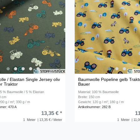
le / Elastan Single Jersey oliv
Baumwolle Popeline gelb Trakt
r Traktor
Bauer
 95 % Baumwolle / 5 % Elastan
Material: 100 % Baumwolle
50 cm
Breite: 150 cm
00 g / m²; 330 g / m
Gewicht: 120 g / m²; 180 g / m
mmer: 470 A
Artikelnummer: 282 B
13,35 € *
11
1
Meter
| 13,35 € / Meter
1
Meter
| 11,0