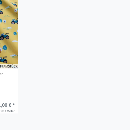
or
,00 € *
0 € / Meter