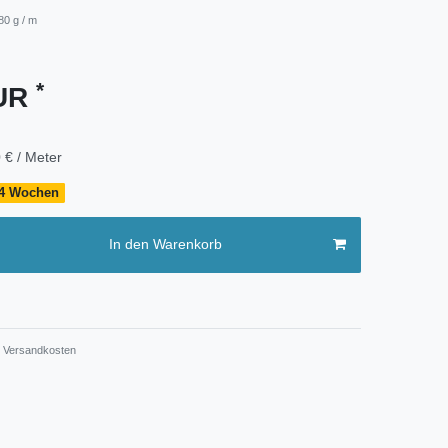
80 g / m
*
EUR
 € / Meter
- 4 Wochen
In den Warenkorb
Versandkosten