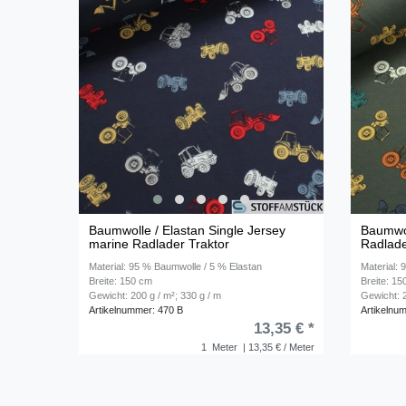
Baumwolle / Elastan Single Jersey
Baumwol
marine Radlader Traktor
Radlade
Material: 95 % Baumwolle / 5 % Elastan
Material:
Breite: 150 cm
Breite: 1
Gewicht: 200 g / m²; 330 g / m
Gewicht: 2
Artikelnummer: 470 B
Artikelnu
13,35 € *
1
Meter
| 13,35 € / Meter