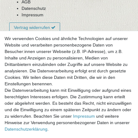
AGB
Datenschutz
Impressum
Vertrag widerrufen
Wir verwenden Cookies und ähnliche Technologien auf unserer
Website und verarbeiten personenbezogene Daten von
Newsletter-Anmeldung
Besucher:innen unserer Webseite (z.B. IP-Adresse), um z.B.
FAQ / Fragen
Inhalte und Anzeigen zu personalisieren, Medien von
Mein Warenkorb
Drittanbietern einzubinden oder Zugriffe auf unsere Website zu
Mein Merkzettel
analysieren. Die Datenverarbeitung erfolgt erst durch gesetzte
Mein Konto
Cookies. Wir teilen diese Daten mit Dritten, die wir in den
Einstellungen benennen.
UNSER LADENGESCHÄFT
Die Datenverarbeitung kann mit Einwilligung oder aufgrund eines
Gottlieb-Daimler-Str. 10
berechtigten Interesses erfolgen. Die Zustimmung kann erteilt
33334 Gütersloh
oder abgelehnt werden. Es besteht das Recht, nicht einzuwilligen
und die Einwilligung zu einem späteren Zeitpunkt zu ändern oder
ÖFFNUNGSZEITEN
zu widerrufen. Beachten Sie unser
Impressum
und weitere
Hinweise zur Verwendung personenbezogener Daten in unserer
Montag - Dienstag: 8.00 - 18.00 Uhr, Mittwoch Ruhetag,
Daten­schutz­erklärung
.
Donnerstag: 8.00 - 18.00 Uhr, Freitag 8.00 - 14.00 Uhr