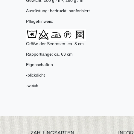
Gewicht: 200 g / m²; 280 g / m
Ausrüstung: bedruckt, sanforisiert
Pflegehinweis:
Größe der Seerosen: ca. 8 cm
Rapportlänge: ca. 63 cm
Eigenschaften:
-blickdicht
-weich
ZAHLUNGSARTEN
INFOR