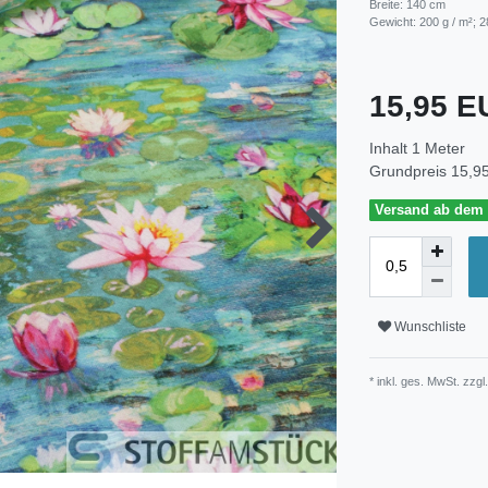
Breite: 140 cm
Gewicht: 200 g / m²; 2
15,95 
Inhalt
1
Meter
Grundpreis
15,95
Versand ab dem 3
Wunschliste
* inkl. ges. MwSt. zzgl.