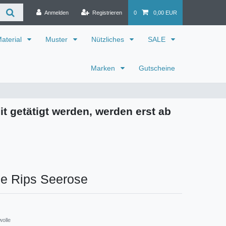
Anmelden
Registrieren
0
0,00 EUR
aterial
Muster
Nützliches
SALE
Marken
Gutscheine
it getätigt werden, werden erst ab
e Rips Seerose
wolle