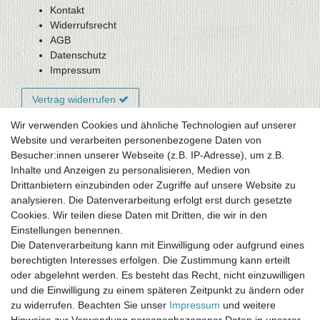
Kontakt
Widerrufsrecht
AGB
Datenschutz
Impressum
Vertrag widerrufen
Wir verwenden Cookies und ähnliche Technologien auf unserer
Website und verarbeiten personenbezogene Daten von
Newsletter-Anmeldung
Besucher:innen unserer Webseite (z.B. IP-Adresse), um z.B.
FAQ / Fragen
Inhalte und Anzeigen zu personalisieren, Medien von
Mein Warenkorb
Drittanbietern einzubinden oder Zugriffe auf unsere Website zu
Mein Merkzettel
analysieren. Die Datenverarbeitung erfolgt erst durch gesetzte
Mein Konto
Cookies. Wir teilen diese Daten mit Dritten, die wir in den
Einstellungen benennen.
UNSER LADENGESCHÄFT
Die Datenverarbeitung kann mit Einwilligung oder aufgrund eines
Gottlieb-Daimler-Str. 10
berechtigten Interesses erfolgen. Die Zustimmung kann erteilt
33334 Gütersloh
oder abgelehnt werden. Es besteht das Recht, nicht einzuwilligen
und die Einwilligung zu einem späteren Zeitpunkt zu ändern oder
ÖFFNUNGSZEITEN
zu widerrufen. Beachten Sie unser
Impressum
und weitere